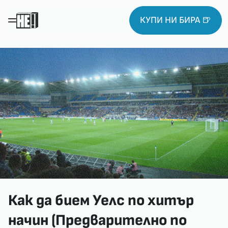
КУПИ НИ БИРА 🍺
Как да бием Уелс по хитър
начин (Предварително по