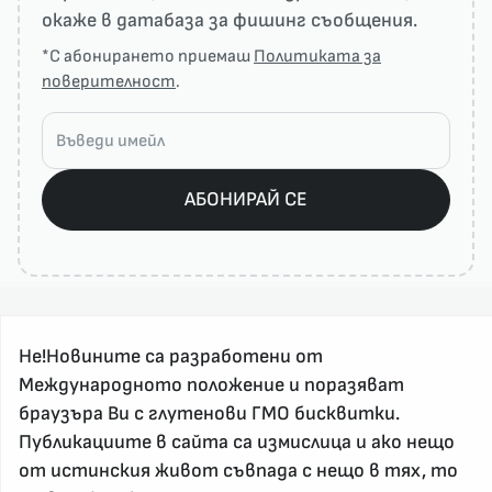
окаже в датабаза за фишинг съобщения.
*С абонирането приемаш
Политиката за
поверителност
.
АБОНИРАЙ СЕ
Не!Новините са разработени от
Международното положение и поразяват
браузъра Ви с глутенови ГМО бисквитки.
Публикациите в сайта са измислица и ако нещо
За реклама и връзка с нас, пишете на
от истинския живот съвпада с нещо в тях, то
nenovinite@gmail.com