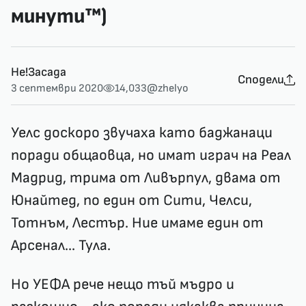
минути™)
Не!Засада
Сподели
3 септември 2020
14,033
@zhelyo
Уелс доскоро звучаха като баджанаци
поради общаовца, но имат играч на Реал
Мадрид, трима от Ливърпул, двама от
Юнайтед, по един от Сити, Челси,
Тотнъм, Лестър. Ние имаме един от
Арсенал... Тула.
Но УЕФА рече нещо тъй мъдро и