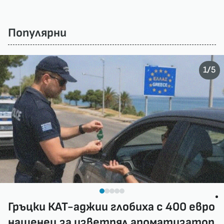
Популярни
/
1
5
Гръцки КАТ-аджии глобиха с 400 евро
нашенец за изветрял ароматизатор