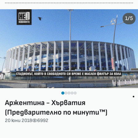
/
1
5
Аржентина - Хърватия
(Предварително по минути™)
20 юни 2018
6992