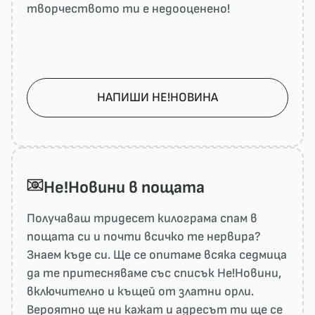
творчеството ти е недооценено!
НАПИШИ НЕ!НОВИНА
He!Новини в пощата
Получаваш тридесет килограма спам в
пощата си и почти всичко те нервира?
Знаем къде си. Ще се опитаме всяка седмица
да те притесняваме със списък He!Новини,
включително и къщей от златни орли.
Вероятно ще ни кажат и адресът ти ще се