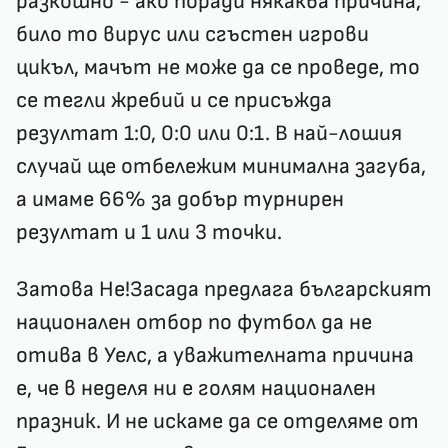
разкошно
- ако поради някаква причина,
било то вирус или сгъстен игрови
цикъл, мачът не може да се проведе, то
се тегли жребий и се присъжда
резултат 1:0, 0:0 или 0:1. В най-лошия
случай ще отбележим минимална загуба,
а имаме 66% за добър турнирен
резултат и 1 или 3 точки.
Затова Не!Засада предлага българският
национален отбор по футбол да не
отива в Уелс, а уважителната причина
е, че в неделя ни е голям национален
празник. И не искаме да се отделяме от