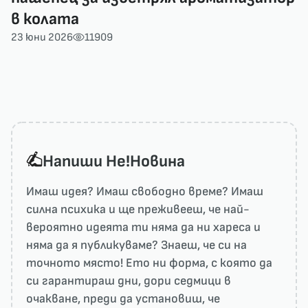
в колата
23 юни 2026
11909
Напиши He!Новина
Имаш идея? Имаш свободно време? Имаш
силна психика и ще преживееш, че най-
вероятно идеята ти няма да ни харесa и
няма да я публикуваме? Знаеш, че си на
точното място! Ето ни форма, с която да
си гарантираш дни, дори седмици в
очакване, преди да установиш, че