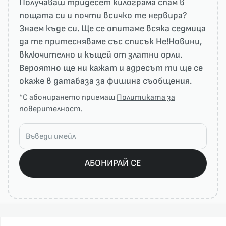
Получаваш тридесет килограма спам в
пощата си и почти всичко те нервира?
Знаем къде си. Ще се опитаме всяка седмица
да те притесняваме със списък He!Новини,
включително и къщей от златни орли.
Вероятно ще ни кажат и адресът ти ще се
окаже в датабаза за фишинг съобщения.
*С абонирането приемаш
Политиката за
поверителност
.
АБОНИРАЙ СЕ