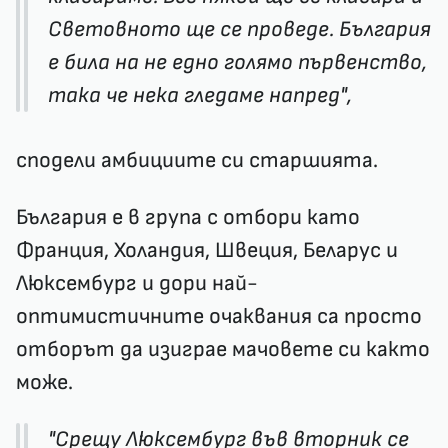
Световното ще се проведе. България
е била на не едно голямо първенство,
така че нека гледаме напред",
сподели амбициите си старшията.
България е в група с отбори като
Франция, Холандия, Швеция, Беларус и
Люксембург и дори най-
оптимистичните очаквания са просто
отборът да изиграе мачовете си както
може.
"Срещу Люксембург във вторник се