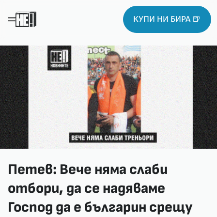
КУПИ НИ БИРА 🍺
Петев: Вече няма слаби
отбори, да се надяваме
Господ да е българин срещу