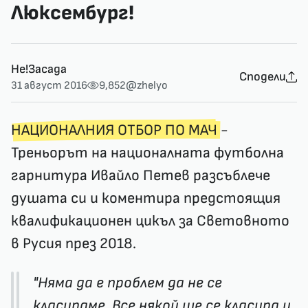
Люксембург!
Не!Засада
Сподели
31 август 2016
9,852
@zhelyo
НАЦИОНАЛНИЯ ОТБОР ПО МАЧ
-
Треньорът на националната футболна
гарнитура Ивайло Петев разсъблече
душата си и коментира предстоящия
квалификационен цикъл за Световното
в Русия през 2018.
"Няма да е проблем да не се
класираме. Все някой ще се класира и