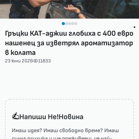
Гръцки КАТ-аджии глобиха с 400 евро
нашенец за изветрял ароматизатор
в колата
23 юни 2026
11833
Напиши He!Новина
Имаш идея? Имаш свободно време? Имаш
силна психика и ще преживееш, че най-