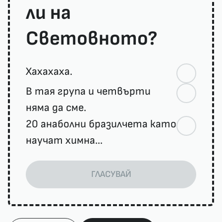
ли на
Световното?
Хахахаха.
В тая група и четвърти
няма да сме.
20 анаболни бразилчета като
научат химна...
ГЛАСУВАЙ