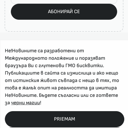
АБОНИРАЙ СЕ
Не!Новините са разработени от
Международното положение и поразяват
браузъра Ви с глутенови ГМО бисквитки.
Публикациите в сайта са измислица и ако нещо
За реклама и връзка с нас, пишете на
от истинския живот съвпада с нещо в тях, то
nenovinite@gmail.com
това е жалък опит на реалността да имитира
Контакт
Не!Новините. Бъдете съгласни или се гответе
За нас
за
черни магии
!
Напиши Не!Новина
Абонирай се
PRIEMAM