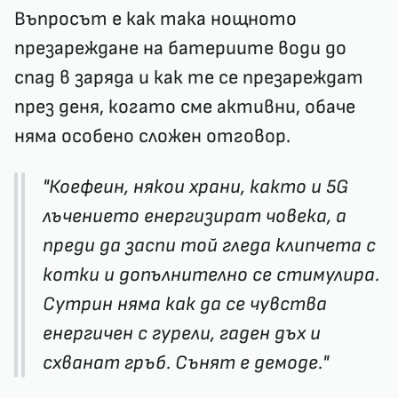
Въпросът е как така нощното
презареждане на батериите води до
спад в заряда и как те се презареждат
през деня, когато сме активни, обаче
няма особено сложен отговор.
"Коефеин, някои храни, както и 5G
лъчението енергизират човека, а
преди да заспи той гледа клипчета с
котки и допълнително се стимулира.
Сутрин няма как да се чувства
енергичен с гурели, гаден дъх и
схванат гръб. Сънят е демоде."