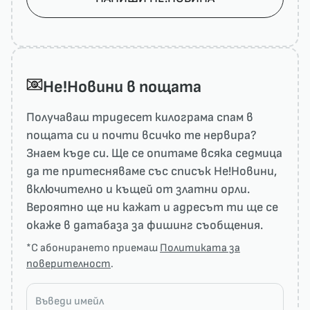
He!Новини в пощата
Получаваш тридесет килограма спам в
пощата си и почти всичко те нервира?
Знаем къде си. Ще се опитаме всяка седмица
да те притесняваме със списък He!Новини,
включително и къщей от златни орли.
Вероятно ще ни кажат и адресът ти ще се
окаже в датабаза за фишинг съобщения.
*С абонирането приемаш
Политиката за
поверителност
.