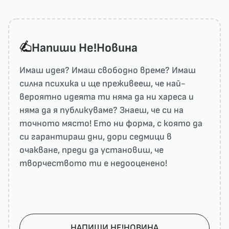
Напиши He!Новина
Имаш идея? Имаш свободно време? Имаш
силна психика и ще преживееш, че най-
вероятно идеята ти няма да ни харесa и
няма да я публикуваме? Знаеш, че си на
точното място! Ето ни форма, с която да
си гарантираш дни, дори седмици в
очакване, преди да установиш, че
творчеството ти е недооценено!
НАПИШИ НЕ!НОВИНА