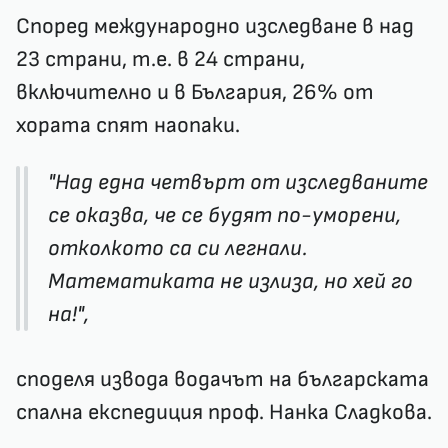
Според международно изследване в над
23 страни, т.е. в 24 страни,
включително и в България, 26% от
хората спят наопаки.
"Над една четвърт от изследваните
се оказва, че се будят по-уморени,
отколкото са си легнали.
Математиката не излиза, но хей го
на!",
споделя извода водачът на българската
спална експедиция проф. Нанка Сладкова.