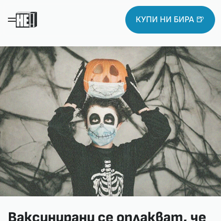
КУПИ НИ БИРА 🍺
Ваксинирани се оплакват, че