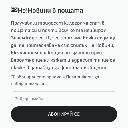
He!Новини в пощата
Получаваш тридесет килограма спам в
пощата си и почти всичко те нервира?
Знаем къде си. Ще се опитаме всяка седмица
да те притесняваме със списък He!Новини,
включително и къщей от златни орли.
Вероятно ще ни кажат и адресът ти ще се
окаже в датабаза за фишинг съобщения.
*С абонирането приемаш
Политиката за
поверителност
.
АБОНИРАЙ СЕ