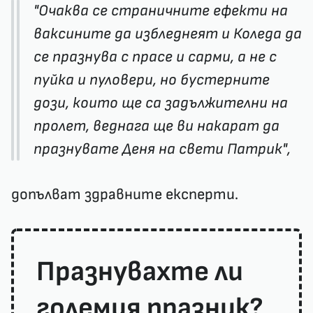
"Очаква се страничните ефекти на
ваксините да избледнеят и Коледа да
се празнува с прасе и сарми, а не с
пуйка и пуловери, но бустерните
дози, които ще са задължителни на
пролет, веднага ще ви накарат да
празнувате Деня на свети Патрик",
допълват здравните експерти.
Празнувахте ли
големия празник?