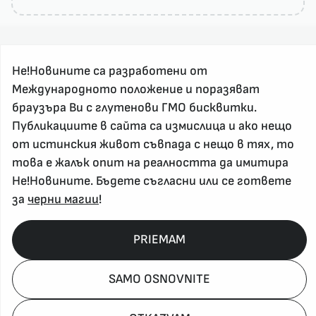
Не!Новините са разработени от
Международното положение и поразяват
браузъра Ви с глутенови ГМО бисквитки.
Публикациите в сайта са измислица и ако нещо
За реклама и връзка с нас, пишете на
nenovinite@gmail.com
от истинския живот съвпада с нещо в тях, то
Контакт
това е жалък опит на реалността да имитира
Не!Новините. Бъдете съгласни или се гответе
За нас
за
черни магии
!
Напиши Не!Новина
Абонирай се
PRIEMAM
Policy, Rights, etc 2026
SAMO OSNOVNITE