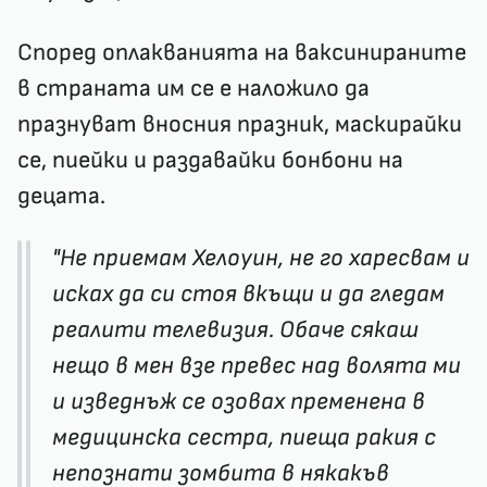
Според оплакванията на ваксинираните
в страната им се е наложило да
празнуват вносния празник, маскирайки
се, пиейки и раздавайки бонбони на
децата.
"Не приемам Хелоуин, не го харесвам и
исках да си стоя вкъщи и да гледам
реалити телевизия. Обаче сякаш
нещо в мен взе превес над волята ми
и изведнъж се озовах пременена в
медицинска сестра, пиеща ракия с
непознати зомбита в някакъв