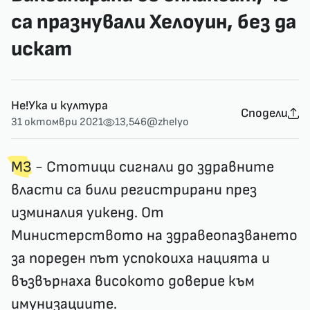
са празнували Хелоуин, без да
искат
Не!Ука и култура
Сподели
31 октомври 2021
13,546
@zhelyo
МЗ
- Стотици сигнали до здравните
власти са били регистрирани през
изминалия уикенд. От
Министерството на здравеопазването
за пореден път успокоиха нацията и
възвърнаха високото доверие към
имунизациите.