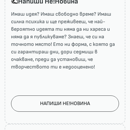
Напиши He!Новина
Имаш идея? Имаш свободно време? Имаш
силна психика и ще преживееш, че най-
вероятно идеята ти няма да ни харесa и
няма да я публикуваме? Знаеш, че си на
точното място! Ето ни форма, с която да
си гарантираш дни, дори седмици в
очакване, преди да установиш, че
творчеството ти е недооценено!
НАПИШИ НЕ!НОВИНА