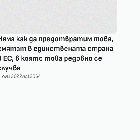
Няма как да предотвратим това,
смятат в единствената страна
в ЕС, в която това редовно се
случва
 юли 2022
12064