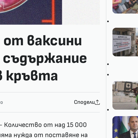
 от ваксини
о съдържание
в кръвта
Сподели
yo
- Количество от над 15 000
 няма нужда от поставяне на