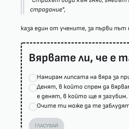
"Страхът води към гняв, гневът 
страдание",
каза един от учените, за първи път 
Вярвате ли, че е т
Намирам липсата на вяра за п
Денят, в който спрем да вярва
е денят, в който ще я загубим.
Очите ти може да те заблудят,
ГЛАСУВАЙ