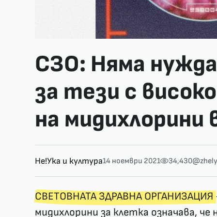
СЗО: Няма нужда
за тези с висок
на мидихлорини 
Не!Ука и култура
14 ноември 2021
34,430
@zhel
СВЕТОВНАТА ЗДРАВНА ОРГАНИЗАЦИЯ
мидихлорини за клетка означава, че