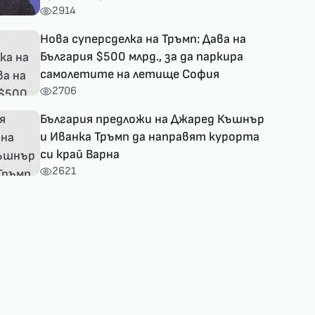
2914
Нова суперсделка на Тръмп: Дава на
България $500 млрд., за да паркира
самолетите на летище София
2706
България предложи на Джаред Къшнър
и Иванка Тръмп да направят курорта
си край Варна
2621