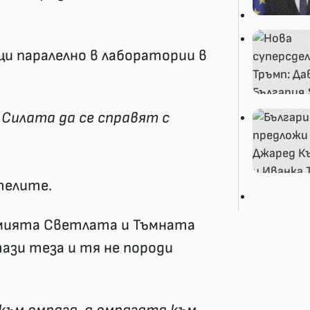
щи паралелно в лаборатории в
 Силата да се справят с
телите.
емията Светлата и Тъмната
тази теза и тя не породи