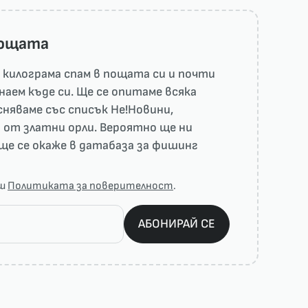
пощата
килограма спам в пощата си и почти
наем къде си. Ще се опитаме всяка
няваме със списък He!Новини,
 от златни орли. Вероятно ще ни
ще се окаже в датабаза за фишинг
аш
Политиката за поверителност
.
АБОНИРАЙ СЕ