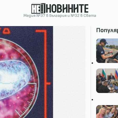
Медия №37 в България и №32 в Света
Популя