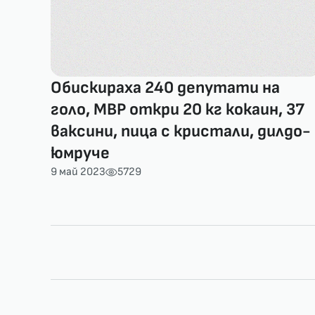
Обискираха 240 депутати на
голо, МВР откри 20 кг кокаин, 37
ваксини, пица с кристали, дилдо-
юмруче
9 май 2023
5729