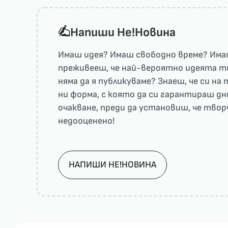
Напиши He!Новина
Имаш идея? Имаш свободно време? Имаш
преживееш, че най-вероятно идеята ти 
няма да я публикуваме? Знаеш, че си н
ни форма, с която да си гарантираш дн
очакване, преди да установиш, че тво
недооценено!
НАПИШИ НЕ!НОВИНА