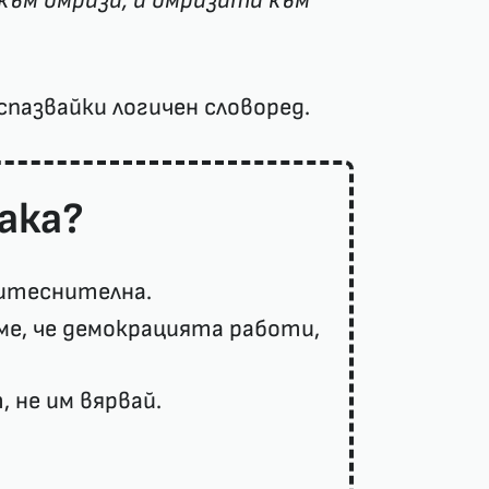
към омраза, а омразата към
спазвайки логичен словоред.
ака?
ритеснителна.
ме, че демокрацията работи,
 не им вярвай.