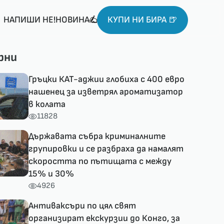
НАПИШИ НЕ!НОВИНА
КУПИ НИ БИРА 🍺
рни
Гръцки КАТ-аджии глобиха с 400 евро
нашенец за изветрял ароматизатор
в колата
11828
Държавата събра криминалните
групировки и се разбраха да намалят
скоростта по пътищата с между
15% и 30%
4926
Антиваксъри по цял свят
организират екскурзии до Конго, за