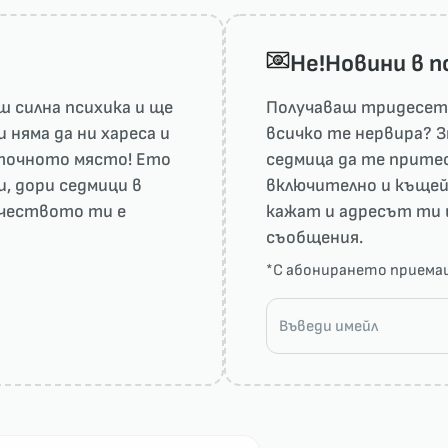
He!Новини в 
 силна психика и ще
Получаваш тридесет 
няма да ни харесa и
всичко те нервира? З
а точното място! Ето
седмица да те притес
и, дори седмици в
включително и къщей
рчеството ти е
кажат и адресът ти 
съобщения.
*С абонирането прием