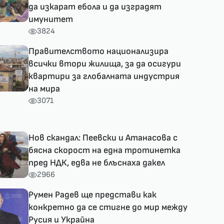
да изкарат ебола и да изградят
имунитет
3824
Правителството национализира
всички втори жилища, за да осигури
квартири за глобалната индустрия
на мира
3071
Нов скандал: Пеевски и Атанасова с
бясна скорост на една тротинетка
пред НДК, едва не блъснаха дакел
2966
Румен Радев ще представи как
конкретно да се стигне до мир между
Русия и Украйна