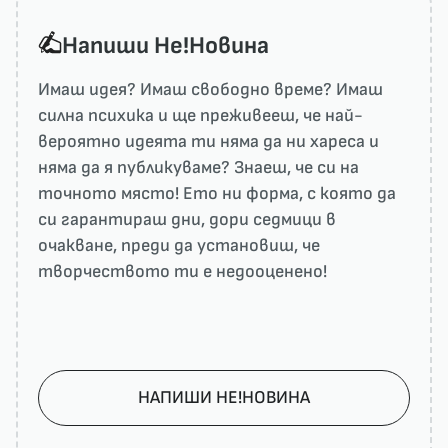
Напиши He!Новина
Имаш идея? Имаш свободно време? Имаш
силна психика и ще преживееш, че най-
вероятно идеята ти няма да ни харесa и
няма да я публикуваме? Знаеш, че си на
точното място! Ето ни форма, с която да
си гарантираш дни, дори седмици в
очакване, преди да установиш, че
творчеството ти е недооценено!
НАПИШИ НЕ!НОВИНА