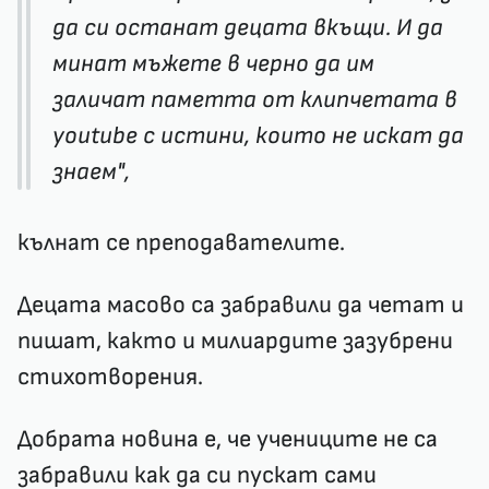
да си останат децата вкъщи. И да
минат мъжете в черно да им
заличат паметта от клипчетата в
youtube с истини, които не искат да
знаем",
кълнат се преподавателите.
Децата масово са забравили да четат и
пишат, както и милиардите зазубрени
стихотворения.
Добрата новина е, че учениците не са
забравили как да си пускат сами