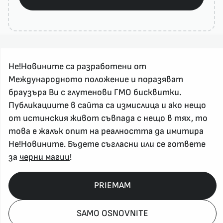
Не!Новините са разработени от
Международното положение и поразяват
браузъра Ви с глутенови ГМО бисквитки.
Публикациите в сайта са измислица и ако нещо
За реклама и връзка с нас, пишете на
от истинския живот съвпада с нещо в тях, то
nenovinite@gmail.com
това е жалък опит на реалността да имитира
Контакт
Не!Новините. Бъдете съгласни или се гответе
За нас
за
черни магии
!
Напиши Не!Новина
Абонирай се
PRIEMAM
SAMO OSNOVNITE
Policy, Rights, etc 2026