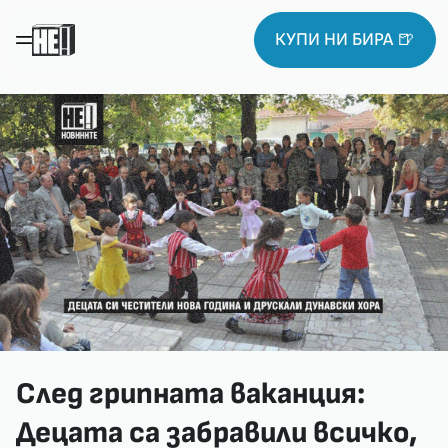
КУПИ НИ БИРА 🍺
След грипната ваканция:
Децата са забравили всичко,