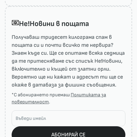
He!Новини в пощата
Получаваш тридесет килограма спам в
пощата си и почти всичко те нервира?
Знаем къде си. Ще се опитаме всяка седмица
да те притесняваме със списък He!Новини,
включително и къщей от златни орли.
Вероятно ще ни кажат и адресът ти ще се
окаже в датабаза за фишинг съобщения.
*С абонирането приемаш
Политиката за
поверителност
.
АБОНИРАЙ СЕ