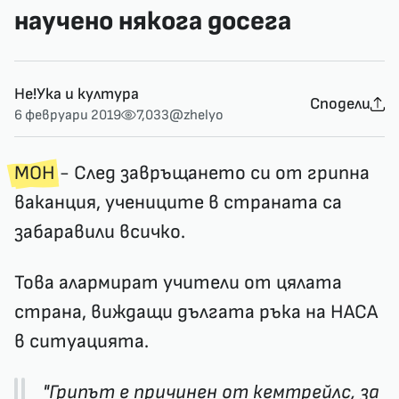
научено някога досега
Не!Ука и култура
Сподели
6 февруари 2019
7,033
@zhelyo
МОН
- След завръщането си от грипна
ваканция, учениците в страната са
забаравили всичко.
Това алармират учители от цялата
страна, виждащи дългата ръка на НАСА
в ситуацията.
"Грипът е причинен от кемтрейлс, за