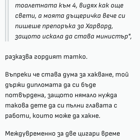
тоалетната към 4, видях как още
свети, а моята дъщеричка вече си
пишеше препоръка за Харвард,
защото искала да става министър",
разказва гордият татко.
Въпреки че става дума за хакване, той
държи дипломата да си бъде
потвърдена, защото нямало нужда
такова дете да си пълни главата с
работи, които може да хакне.
Междувременно за две цигари време