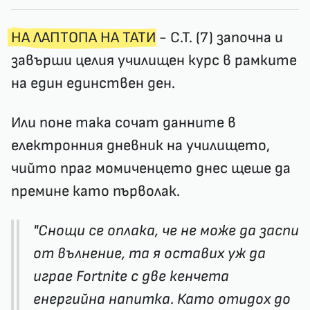
НА ЛАПТОПА НА ТАТИ
- С.Т. (7) започна и
завърши целия училищен курс в рамките
на един единствен ден.
Или поне така сочат данните в
електронния дневник на училището,
чийто праг момиченцето днес щеше да
премине като първолак.
"Снощи се оплака, че не може да заспи
от вълнение, та я оставих уж да
играе Fortnite с две кенчета
енергийна напитка. Като отидох до