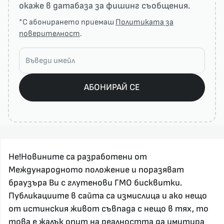
окаже в датабаза за фишинг съобщения.
*С абонирането приемаш
Политиката за
поверителност
.
АБОНИРАЙ СЕ
Не!Новините са разработени от
Международното положение и поразяват
браузъра Ви с глутенови ГМО бисквитки.
Публикациите в сайта са измислица и ако нещо
За реклама и връзка с нас, пишете на
от истинския живот съвпада с нещо в тях, то
nenovinite@gmail.com
това е жалък опит на реалността да имитира