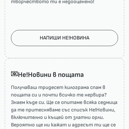
творчеството ти е недооценено!
НАПИШИ НЕ!НОВИНА
He!Новини в пощата
Получаваш тридесет килограма спам в
пощата си и почти всичко те нервира?
Знаем къде си. Ще се опитаме всяка седмица
да те притесняваме със списък He!Новини,
включително и къщей от златни орли.
Вероятно ще ни кажат и адресът ти ще се