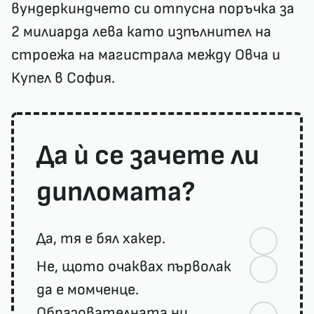
вундеркиндчето си отпусна поръчка за
2 милиарда лева като изпълнител на
строежа на магистрала между Овча и
Купел в София.
Да ѝ се зачете ли
дипломата?
Да, тя е бял хакер.
Не, щото очаквах първолак
да е момченце.
Образователната ни