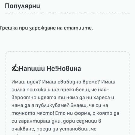
Популярни
Грешка при зареждане на статиите.
Напиши He!Новина
Имаш идея? Имаш свободно време? Имаш
силна психика и ще преживееш, че най-
вероятно идеята ти няма да ни харесa и
няма да я публикуваме? Знаеш, че си на
точното място! Ето ни форма, с която да
си гарантираш дни, дори седмици в
очакване, преди да установиш, че