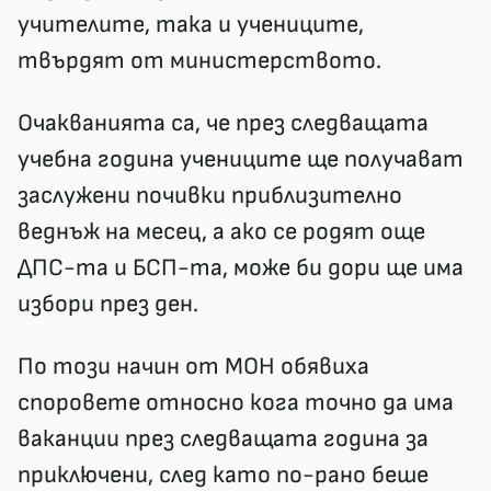
учителите, така и учениците,
твърдят от министерството.
Очакванията са, че през следващата
учебна година учениците ще получават
заслужени почивки приблизително
веднъж на месец, а ако се родят още
ДПС-та и БСП-та, може би дори ще има
избори през ден.
По този начин от МОН обявиха
споровете относно кога точно да има
ваканции
през следващата година за
приключени, след като по-рано беше