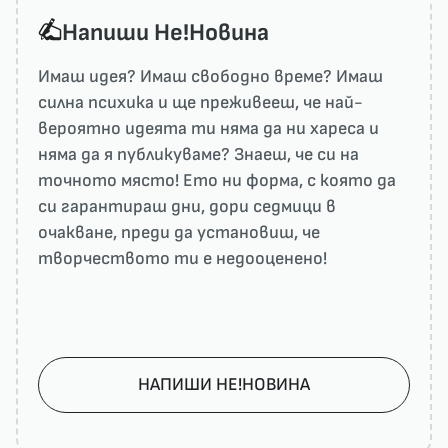
Напиши He!Новина
Имаш идея? Имаш свободно време? Имаш
силна психика и ще преживееш, че най-
вероятно идеята ти няма да ни харесa и
няма да я публикуваме? Знаеш, че си на
точното място! Ето ни форма, с която да
си гарантираш дни, дори седмици в
очакване, преди да установиш, че
творчеството ти е недооценено!
НАПИШИ НЕ!НОВИНА