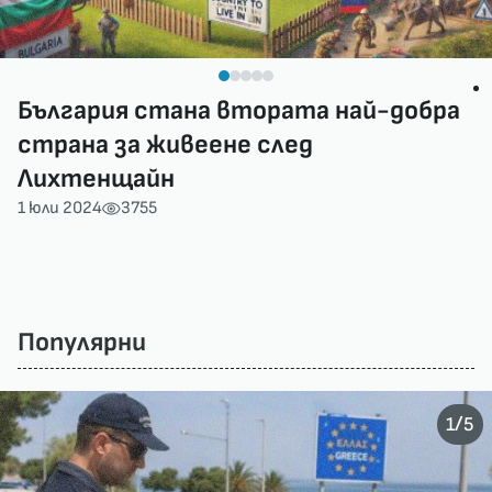
България стана втората най-добра
страна за живеене след
Лихтенщайн
1 юли 2024
3755
Популярни
/
1
5