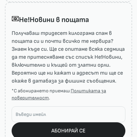
He!Новини в пощата
Получаваш тридесет килограма спам в
пощата си и почти всичко те нервира?
Знаем къде си. Ще се опитаме всяка седмица
да те притесняваме със списък He!Новини,
включително и къщей от златни орли.
Вероятно ще ни кажат и адресът ти ще се
окаже в датабаза за фишинг съобщения.
*С абонирането приемаш
Политиката за
поверителност
.
АБОНИРАЙ СЕ