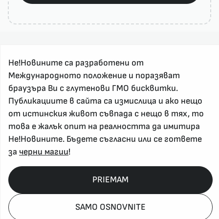
Не!Новините са разработени от
Международното положение и поразяват
браузъра Ви с глутенови ГМО бисквитки.
За реклама и връзка с нас, пишете на
Публикациите в сайта са измислица и ако нещо
nenovinite@gmail.com
от истинския живот съвпада с нещо в тях, то
Контакт
това е жалък опит на реалността да имитира
За нас
Не!Новините. Бъдете съгласни или се гответе
за
черни магии
!
Напиши Не!Новина
Абонирай се
PRIEMAM
Policy, Rights, etc 2026
SAMO OSNOVNITE