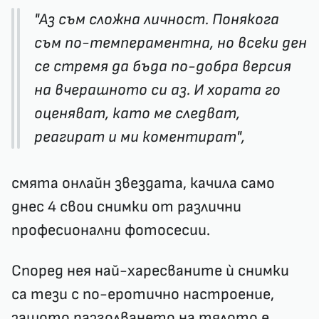
"Аз съм сложна личност. Понякога
съм по-темпераментна, но всеки ден
се стремя да бъда по-добра версия
на вчерашното си аз. И хората го
оценяват, като ме следват,
реагират и ми коментират",
смята онлайн звездата, качила само
днес 4 свои снимки от различни
професионални фотосесии.
Според нея най-харесваните ѝ снимки
са тези с по-еротично настроение,
защото разголването на тялото е