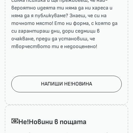
силна психика и ще преживееш, че най-
вероятно идеята ти няма да ни харесa и
няма да я публикуваме? Знаеш, че си на
точното място! Ето ни форма, с която да
си гарантираш дни, дори седмици в
очакване, преди да установиш, че
творчеството ти е недооценено!
НАПИШИ НЕ!НОВИНА
He!Новини в пощата