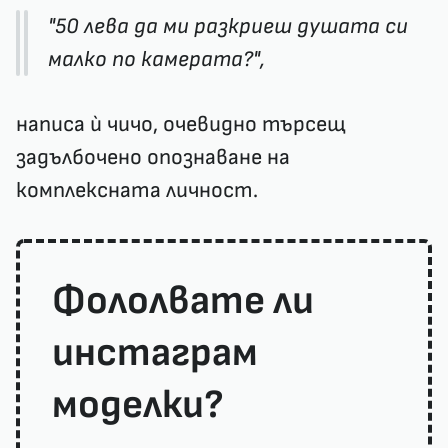
"50 лева да ми разкриеш душата си
малко по камерата?",
написа ѝ чичо, очевидно търсещ
задълбочено опознаване на
комплексната личност.
Фололвате ли
инстаграм
моделки?