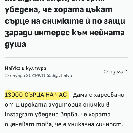
убедена, че хората цъкат
сърце на снимките ѝ по гащи
заради интерес към нейната
душа
Не!Ука и култура
Сподели
17 януари 2021
11,556
@zhelyo
13000 СЪРЦА НА ЧАС
- Дама с харесвани
от широката аудитория снимки в
Instagram убедено вярва, че хората
оценяват това, че е уникална личност.