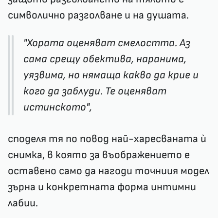
символично разголване и на душата.
"Хората оценяват смелостта. Аз
сама срещу обектива, наранима,
уязвима, но нямаща какво да крие и
кого да заблуди. Те оценяват
истинското",
споделя тя по повод най-харесваната ѝ
снимка, в която за въображението е
оставено само да нагоди точниия модел
зърна и конкретната форма интимни
лабии.