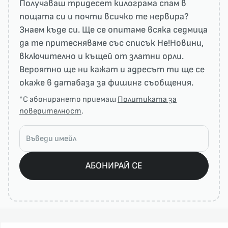
Получаваш тридесет килограма спам в
пощата си и почти всичко те нервира?
Знаем къде си. Ще се опитаме всяка седмица
да те притесняваме със списък He!Новини,
включително и къщей от златни орли.
Вероятно ще ни кажат и адресът ти ще се
окаже в датабаза за фишинг съобщения.
*С абонирането приемаш
Политиката за
поверителност
.
АБОНИРАЙ СЕ