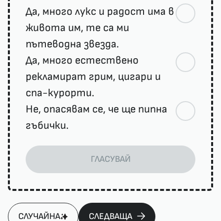
Да, много лукс и радост има в
живота им, те са ми
пътеводна звезда.
Да, много естествено
рекламират грим, цигари и
спа-курорти.
Не, опасявам се, че ще пипна
гъбички.
ГЛАСУВАЙ
СЛУЧАЙНА
СЛЕДВАЩА