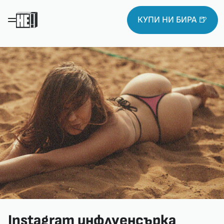
КУПИ НИ БИРА 🍺
Instagram инфлуенсърка