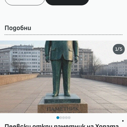
Подобни
/
1
5
Пеевски откри паметник на Хората