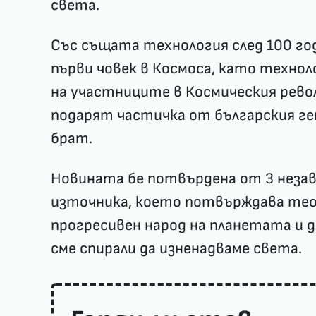
света.
Със същата технология след 100 год
първи човек в Космоса, като технол
на участниците в Космическия рев
подарят частичка от българския ге
брат.
Новината бе потвърдена от 3 незав
източника, което потвърждава тео
прогресивен народ на планетата и д
сме спирали да изненадваме света.