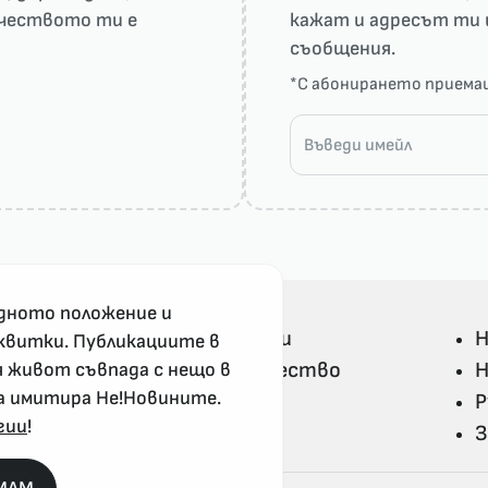
рчеството ти е
кажат и адресът ти 
съобщения.
*С абонирането прием
дното положение и
Всички Не!Новини
Н
квитки. Публикациите в
Политика и общество
Н
я живот съвпада с нещо в
а имитира Не!Новините.
Свят
Р
гии
!
Не!Ука и култура
З