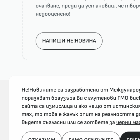
очакване, преди да установиш, че тво
недооценено!
НАПИШИ НЕ!НОВИНА
Не!Новините са разработени от Междунаро
поразяват браузъра Ви с глутенови ГМО бис
сайта са измислица и ако нещо от истински
За реклама и връзка с нас, пишете на
тях, то това е жалък опит на реалността д
nenovinite@gmail.com
Бъдете съгласни или се гответе за
черни ма