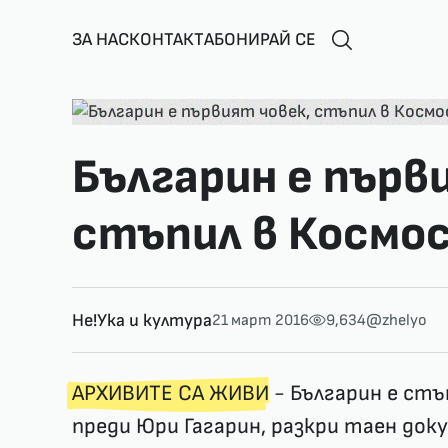
ЗА НАС
КОНТАКТ
АБОНИРАЙ СЕ
Българин е първ
стъпил в Космос
Не!Ука и култура
21 март 2016
9,634
@zhelyo
АРХИВИТЕ СА ЖИВИ
- Българин е стъ
преди Юри Гагарин, разкри таен док