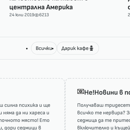
централна Америка
24 юли 2019
6213
2
Всички
Дарик кафе
He!Новини в 
 силна психика и ще
Получаваш тридесет 
няма да ни харесa и
всичко те нервира? З
а точното място! Ето
седмица да те притес
и, дори седмици в
включително и къщей