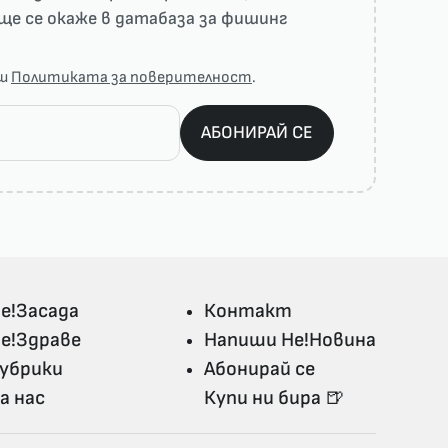
ще се окаже в датабаза за фишинг
аш
Политиката за поверителност
.
АБОНИРАЙ СЕ
е!Засада
Контакт
е!Здраве
Напиши Не!Новина
убрики
Абонирай се
а нас
Купи ни бира 🍺