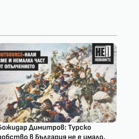
Божидар Димитров: Турско
робство в България не е имало,