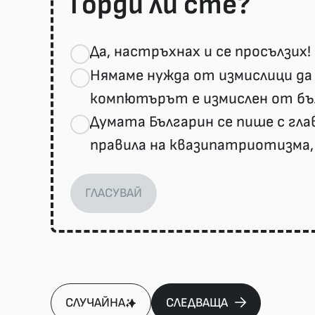
Горди ли сте?
Да, настръхнах и се просълзих!
Нямаме нужда от измислици да 
компютърът е измислен от бъ
Думата Българин се пише с гла
правила на квазипатриотизма,
ГЛАСУВАЙ
СЛУЧАЙНА
СЛЕДВАЩА