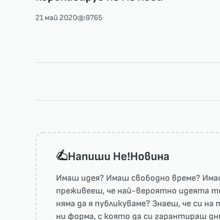
21 май 2020
9765
Напиши He!Новина
Имаш идея? Имаш свободно време? Имаш
преживееш, че най-вероятно идеята ти 
няма да я публикуваме? Знаеш, че си н
ни форма, с която да си гарантираш дн