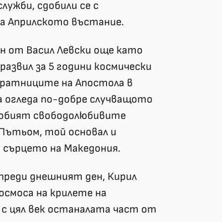
ужби, сдобили се с
а Априлското въстание.
н от Васил Левски още като
 развил за 5 години космически
ъратниците на Апостола в
 огледа по-добре случващото
сдобият свободолюбивите
Пътьом, той основал и
 сърцето на Македония.
и преди днешният ден, Кирил
осмоса на крилете на
л с цял век останалата част от