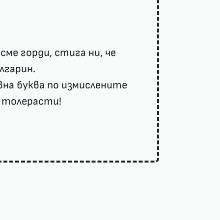
сме горди, стига ни, че
лгарин.
вна буква по измислените
 толерасти!