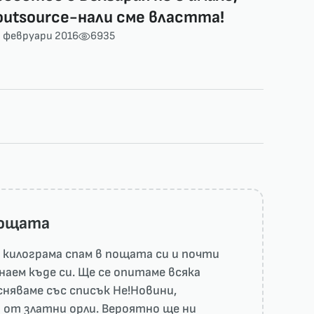
outsource-нали сме властта!
 февруари 2016
6935
пощата
килограма спам в пощата си и почти
наем къде си. Ще се опитаме всяка
няваме със списък He!Новини,
 от златни орли. Вероятно ще ни