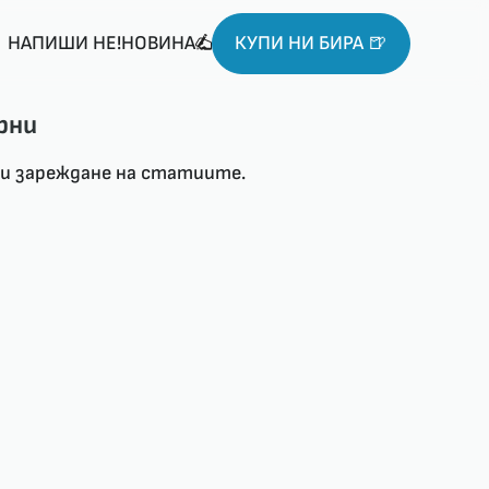
НАПИШИ НЕ!НОВИНА
КУПИ НИ БИРА 🍺
рни
ри зареждане на статиите.