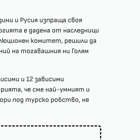
ини и Русия изпраща своя
огията е дадена от наследници
олюционен комитет, решили да
ний на тогавашния ни Голям
исими и 12 зависими
рията, че сме най-умният и
ори под турско робство, не