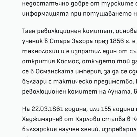
недостатъчно добре от турските сл
информацията при потушаването н
Таен революционен комитет, основа
ученик в Стара Загора през 1856 г. е
технологии и е изпратил един от с
открития Космос, откъдето той да
се в Османската империя, за да се 
българи с тактическо предимство. 
революционен комитет на Луната, в
На 22.03.1861 година, или 155 годин
Хаджимарчев от Карлово стъпва в К
българския научен гений, изпревари