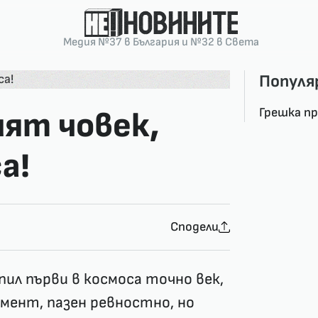
Медия №37 в България и №32 в Света
Популя
Грешка п
ият човек,
а!
Сподели
пил първи в космоса точно век,
умент, пазен ревностно, но