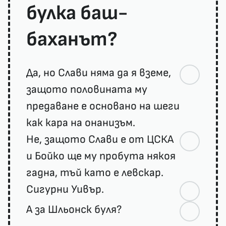
булка баш-
баханът?
Да, но Слави няма да я вземе,
защото половината му
предаване е основано на шеги
как кара на онанизъм.
Не, защото Слави е от ЦСКА
и Бойко ще му пробута някоя
гадна, тъй като е левскар.
Сигурни Уивър.
А за Шльонск буля?