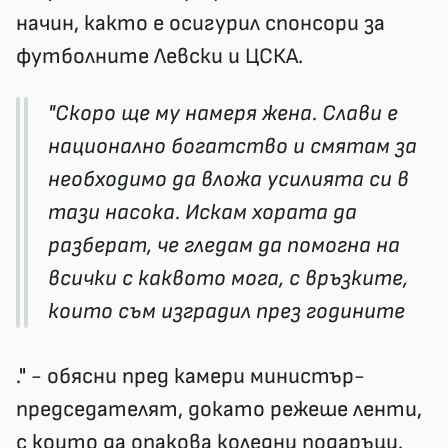
начин, както е
осигурил спонсори за
футболните Левски и ЦСКА
.
"Скоро ще му намеря жена. Слави е
национално богатство и смятам за
необходимо да вложа усилията си в
тази насока. Искам хората да
разберат, че гледам да помогна на
всички с каквото мога, с връзките,
които съм изградил през годините
." - обясни пред камери министър-
председателят, докато режеше ленти,
с които да опакова коледни подаръци.