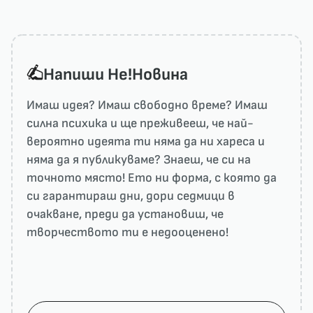
Напиши He!Новина
Имаш идея? Имаш свободно време? Имаш
силна психика и ще преживееш, че най-
вероятно идеята ти няма да ни харесa и
няма да я публикуваме? Знаеш, че си на
точното място! Ето ни форма, с която да
си гарантираш дни, дори седмици в
очакване, преди да установиш, че
творчеството ти е недооценено!