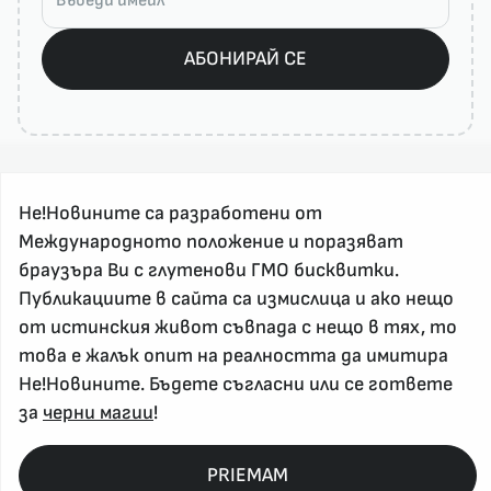
АБОНИРАЙ СЕ
Не!Новините са разработени от
Международното положение и поразяват
браузъра Ви с глутенови ГМО бисквитки.
Публикациите в сайта са измислица и ако нещо
За реклама и връзка с нас, пишете на
от истинския живот съвпада с нещо в тях, то
nenovinite@gmail.com
това е жалък опит на реалността да имитира
Контакт
Не!Новините. Бъдете съгласни или се гответе
За нас
за
черни магии
!
Напиши Не!Новина
Абонирай се
PRIEMAM