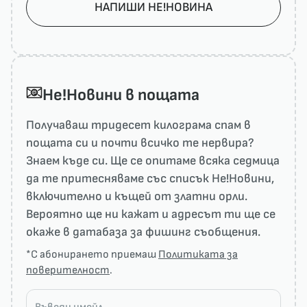
НАПИШИ НЕ!НОВИНА
He!Новини в пощата
Получаваш тридесет килограма спам в
пощата си и почти всичко те нервира?
Знаем къде си. Ще се опитаме всяка седмица
да те притесняваме със списък He!Новини,
включително и къщей от златни орли.
Вероятно ще ни кажат и адресът ти ще се
окаже в датабаза за фишинг съобщения.
*С абонирането приемаш
Политиката за
поверителност
.