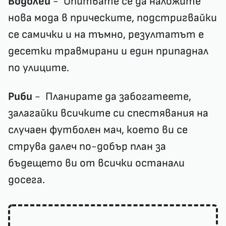
Водолей
- Опитвате се да наложите
нова мода в прическите, подстригвайки
се самички и на тъмно, резултатът е
десетки травмирани и един припаднал
по улиците.
Риби
- Планирате да забогатеете,
залагайки всичките си спестявания на
случаен футболен мач, което ви се
струва далеч по-добър план за
бъдещето ви от всички останали
досега.