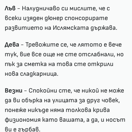
Лъв
- Налудничаво си мислите, че с
всеки изяден дюнер спонсорирате
развитието на Ислямската държава.
Дева
- Тревожите се, че лятото е вече
тук, вие все още не сте отслабнали, но
пък за сметка на това сте открили
нова сладкарница.
Везни
- Спокойни сте, че никой не може
да ви обърка на улицата за друг човек,
понеже никъде няма толкова крива
физиономия като вашата, а да, и носът
ви е гърбав.