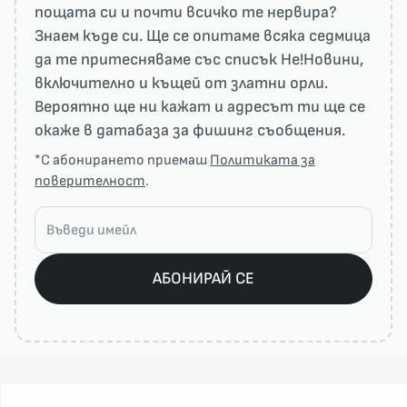
пощата си и почти всичко те нервира?
Знаем къде си. Ще се опитаме всяка седмица
да те притесняваме със списък He!Новини,
включително и къщей от златни орли.
Вероятно ще ни кажат и адресът ти ще се
окаже в датабаза за фишинг съобщения.
*С абонирането приемаш
Политиката за
поверителност
.
АБОНИРАЙ СЕ