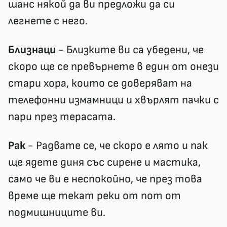
шанс някой да ви предложи да си
легнете с него.
Близнаци
- Близките ви са убедени, че
скоро ще се превърнете в един от онези
стари хора, които се доверяват на
телефонни измамници и хвърлят пачки с
пари през терасата.
Рак
- Радвате се, че скоро е лято и пак
ще ядете диня със сирене и мастика,
само че ви е неспокойно, че през това
време ще текат реки от пот от
подмишниците ви.