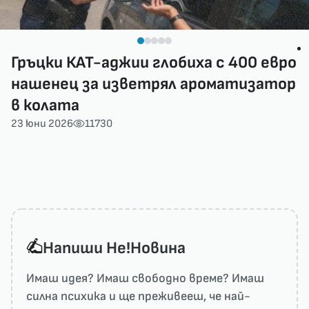
Гръцки КАТ-аджии глобиха с 400 евро
нашенец за изветрял ароматизатор
в колата
23 юни 2026
11730
Напиши He!Новина
Имаш идея? Имаш свободно време? Имаш
силна психика и ще преживееш, че най-