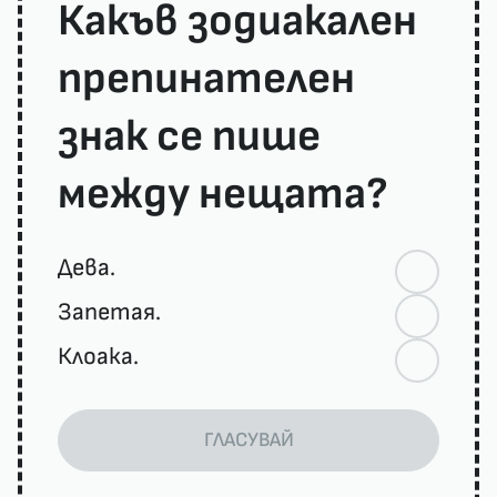
Какъв зодиакален
препинателен
знак се пише
между нещата?
Дева.
Запетая.
Клоака.
ГЛАСУВАЙ