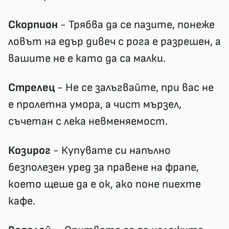
Скорпион
- Трябва да се пазите, понеже
ловът на едър дивеч с рога е разрешен, а
вашите не е като да са малки.
Стрелец
- Не се залъгвайте, при вас не
е пролетна умора, а чист мързел,
съчетан с лека невменяемост.
Козирог
- Купувате си напълно
безполезен уред за правене на фрапе,
което щеше да е ок, ако поне пиехте
кафе.