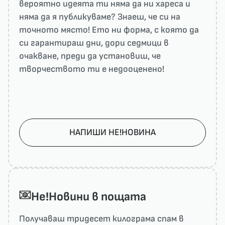
вероятно идеята ти няма да ни харесa и
няма да я публикуваме? Знаеш, че си на
точното място! Ето ни форма, с която да
си гарантираш дни, дори седмици в
очакване, преди да установиш, че
творчеството ти е недооценено!
НАПИШИ НЕ!НОВИНА
He!Новини в пощата
Получаваш тридесет килограма спам в