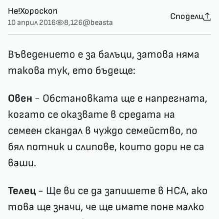
Не!Хороскоп
Сподели
10 април 2016
8,126
@beasta
Въведението е за балъци, затова няма
такова тук, ето бъдеще:
Овен
- Обстановката ще е напрегната,
когато се оказвате в средата на
семеен скандал в чуждо семейство, по
бял потник и слипове, които дори не са
ваши.
Телец
- Ще ви се да запишете в НСА, ако
това ще значи, че ще имате поне малко