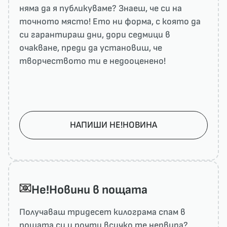
няма да я публикуваме? Знаеш, че си на
точното място! Ето ни форма, с която да
си гарантираш дни, дори седмици в
очакване, преди да установиш, че
творчеството ти е недооценено!
НАПИШИ НЕ!НОВИНА
He!Новини в пощата
Получаваш тридесет килограма спам в
пощата си и почти всичко те нервира?