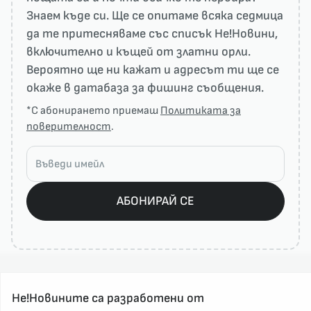
Знаем къде си. Ще се опитаме всяка седмица
да те притесняваме със списък He!Новини,
включително и къщей от златни орли.
Вероятно ще ни кажат и адресът ти ще се
окаже в датабаза за фишинг съобщения.
*С абонирането приемаш
Политиката за
поверителност
.
АБОНИРАЙ СЕ
Не!Новините са разработени от