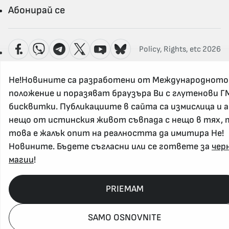
Абонирай се
Policy, Rights, etc 2026
Не!Новините са разработени от Международното
положение и поразяват браузъра Ви с глутенови Г
бисквитки. Публикациите в сайта са измислица и 
нещо от истинския живот съвпада с нещо в тях, 
това е жалък опит на реалността да имитира Не!
Новините. Бъдете съгласни или се гответе за
чер
магии
!
PRIEMAM
SAMO OSNOVNITE