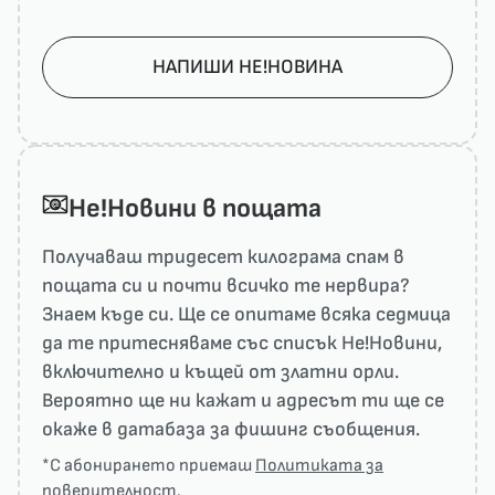
НАПИШИ НЕ!НОВИНА
He!Новини в пощата
Получаваш тридесет килограма спам в
пощата си и почти всичко те нервира?
Знаем къде си. Ще се опитаме всяка седмица
да те притесняваме със списък He!Новини,
включително и къщей от златни орли.
Вероятно ще ни кажат и адресът ти ще се
окаже в датабаза за фишинг съобщения.
*С абонирането приемаш
Политиката за
поверителност
.