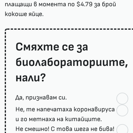
плащащи в момента по $4.79 за брой
кокоше яйце.
Смяхте се за
биолабораториите,
нали?
Да, признавам си.
Не, те напечатаха коронавируса
и го метнаха на китайците.
Не смешно! С това шега не бива!