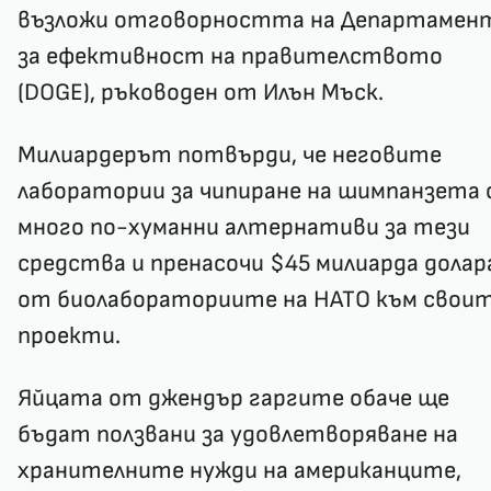
възложи отговорността на Департамен
за ефективност на правителството
(DOGE), ръководен от Илън Мъск.
Милиардерът потвърди, че неговите
лаборатории за чипиране на шимпанзета 
много по-хуманни алтернативи за тези
средства и пренасочи $45 милиарда долар
от биолабораториите на НАТО към свои
проекти.
Яйцата от джендър гаргите обаче ще
бъдат ползвани за удовлетворяване на
хранителните нужди на американците,