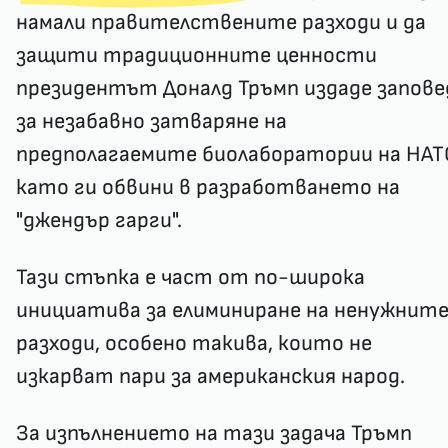
намали правителствените разходи и да
защити традиционните ценности
президентът Доналд Тръмп издаде запове
за незабавно затваряне на
предполагаемите биолаборатории на НАТ
като ги обвини в разработването на
"джендър гарги".
Тази стъпка е част от по-широка
инициатива за елиминиране на ненужнит
разходи, особено такива, които не
изкарват пари за американския народ.
За изпълнението на тази задача Тръмп