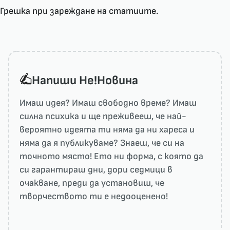
Грешка при зареждане на статиите.
Напиши He!Новина
Имаш идея? Имаш свободно време? Имаш
силна психика и ще преживееш, че най-
вероятно идеята ти няма да ни харесa и
няма да я публикуваме? Знаеш, че си на
точното място! Ето ни форма, с която да
си гарантираш дни, дори седмици в
очакване, преди да установиш, че
творчеството ти е недооценено!