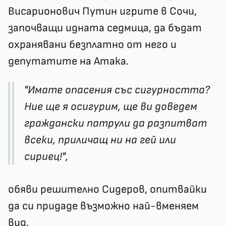
Висарионович Путин игрите в Сочи,
започващи идната седмица, да бъдат
охранявани безплатно от него и
депутатите на Атака.
"Имате опасения със сигурността?
Ние ще я осигурим, ще ви доведем
граждански патрули да разпитват
всеки, приличащ ни на гей или
сириец!",
обяви решително Сидеров, опитвайки
да си придаде възможно най-вменяем
вид.