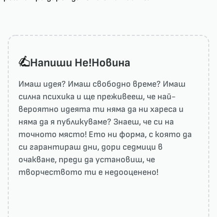
Напиши He!Новина
Имаш идея? Имаш свободно време? Имаш
силна психика и ще преживееш, че най-
вероятно идеята ти няма да ни харесa и
няма да я публикуваме? Знаеш, че си на
точното място! Ето ни форма, с която да
си гарантираш дни, дори седмици в
очакване, преди да установиш, че
творчеството ти е недооценено!