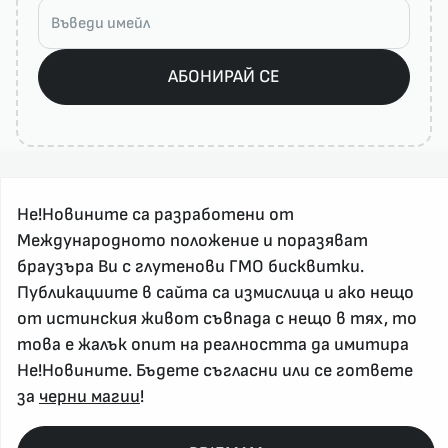
АБОНИРАЙ СЕ
Не!Новините са разработени от
Международното положение и поразяват
браузъра Ви с глутенови ГМО бисквитки.
Публикациите в сайта са измислица и ако нещо
За реклама и връзка с нас, пишете на
от истинския живот съвпада с нещо в тях, то
nenovinite@gmail.com
това е жалък опит на реалността да имитира
Контакт
Не!Новините. Бъдете съгласни или се гответе
За нас
за
черни магии
!
Напиши Не!Новина
Абонирай се