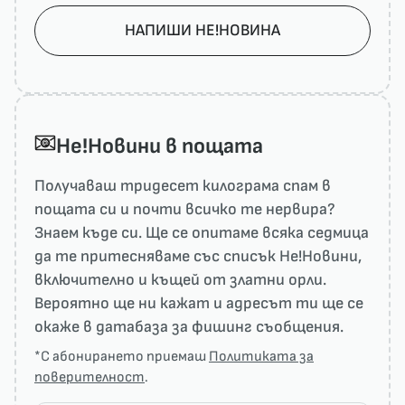
НАПИШИ НЕ!НОВИНА
He!Новини в пощата
Получаваш тридесет килограма спам в
пощата си и почти всичко те нервира?
Знаем къде си. Ще се опитаме всяка седмица
да те притесняваме със списък He!Новини,
включително и къщей от златни орли.
Вероятно ще ни кажат и адресът ти ще се
окаже в датабаза за фишинг съобщения.
*С абонирането приемаш
Политиката за
поверителност
.