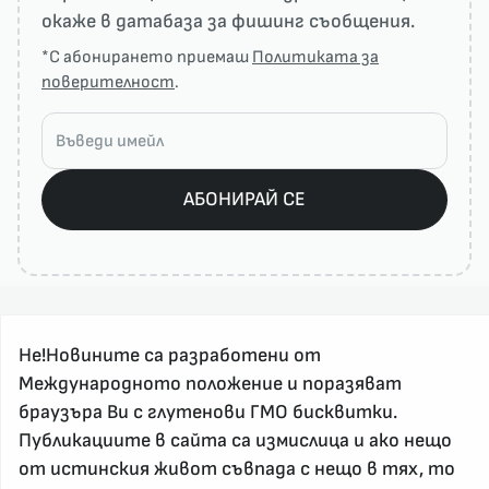
окаже в датабаза за фишинг съобщения.
*С абонирането приемаш
Политиката за
поверителност
.
АБОНИРАЙ СЕ
Не!Новините са разработени от
Международното положение и поразяват
браузъра Ви с глутенови ГМО бисквитки.
Публикациите в сайта са измислица и ако нещо
За реклама и връзка с нас, пишете на
от истинския живот съвпада с нещо в тях, то
nenovinite@gmail.com