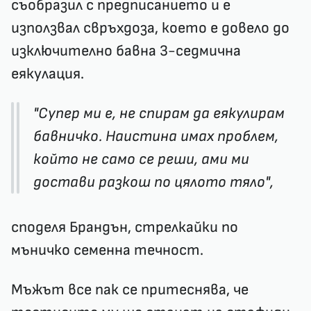
съобразил с предписанието и е
използвал свръхдоза, което е довело до
изключително бавна 3-седмична
еякулация.
"Супер ми е, не спирам да еякулирам
бавничко. Наистина имах проблем,
който не само се реши, ами ми
достави разкош по цялото тяло",
споделя Брандън, стрелкайки по
мъничко семенна течност.
Мъжът все пак се притеснява, че