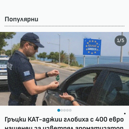
Популярни
/
1
5
Гръцки КАТ-аджии глобиха с 400 евро
нашенец за изветрял ароматизатор