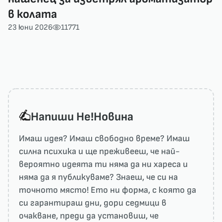
в колата
23 юни 2026
11771
Напиши He!Новина
Имаш идея? Имаш свободно време? Имаш
силна психика и ще преживееш, че най-
вероятно идеята ти няма да ни харесa и
няма да я публикуваме? Знаеш, че си на
точното място! Ето ни форма, с която да
си гарантираш дни, дори седмици в
очакване, преди да установиш, че