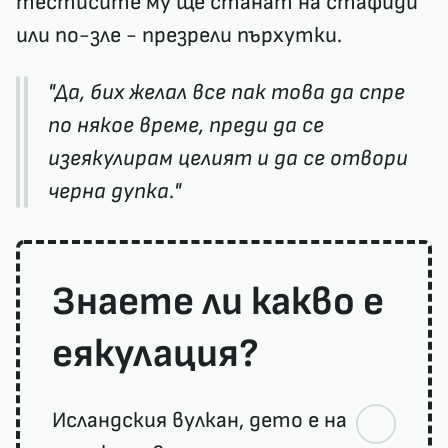
тестисите му ще станат на стафиди
или по-зле - презрели пърхутки.
"Да, бих желал все пак това да спре
по някое време, преди да се
изеякулирам целият и да се отвори
черна дупка."
Знаете ли какво е
еякулация?
Исландския вулкан, дето е на