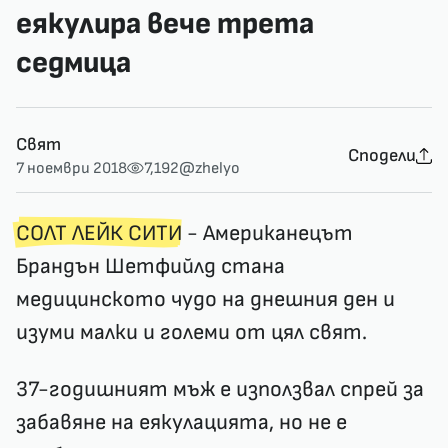
еякулира вече трета
седмица
Свят
Сподели
7 ноември 2018
7,192
@zhelyo
СОЛТ ЛЕЙК СИТИ
- Американецът
Брандън Шетфийлд стана
медицинското чудо на днешния ден и
изуми малки и големи от цял свят.
37-годишният мъж е използвал спрей за
забавяне на еякулацията, но не е