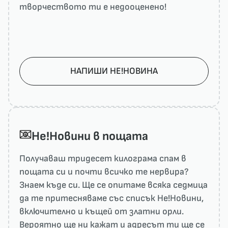
творчеството ти е недооценено!
НАПИШИ НЕ!НОВИНА
He!Новини в пощата
Получаваш тридесет килограма спам в
пощата си и почти всичко те нервира?
Знаем къде си. Ще се опитаме всяка седмица
да те притесняваме със списък He!Новини,
включително и къщей от златни орли.
Вероятно ще ни кажат и адресът ти ще се