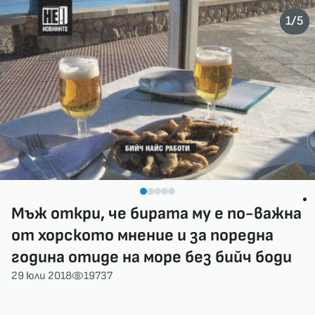
/
1
5
Мъж откри, че бирата му е по-важна
от хорското мнение и за поредна
година отиде на море без бийч боди
29 юли 2018
19737