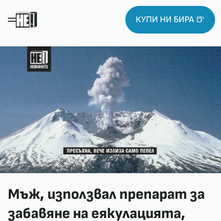
КУПИ НИ БИРА 🍺
Мъж, използвал препарат за
забавяне на еякулацията,