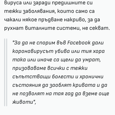
вируса или заради предишните си
тежки заболявания, които само са
чакали някое пръдване накриво, за да
рухнат виталните системи, не секват.
"За да не спорим във Facebook дали
коронавирусът убива или тия хора
така или иначе са щели да умрат,
призоваваме всички с тежки
съпътстващи болести и хронични
състояния да заоблят кривата и да
не позволят на тая гад да вземе още
животи",