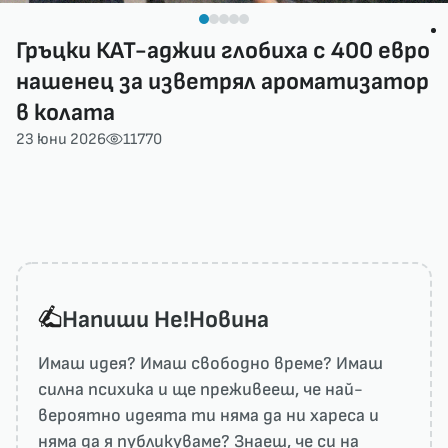
Гръцки КАТ-аджии глобиха с 400 евро
нашенец за изветрял ароматизатор
в колата
23 юни 2026
11770
Напиши He!Новина
Имаш идея? Имаш свободно време? Имаш
силна психика и ще преживееш, че най-
вероятно идеята ти няма да ни харесa и
няма да я публикуваме? Знаеш, че си на