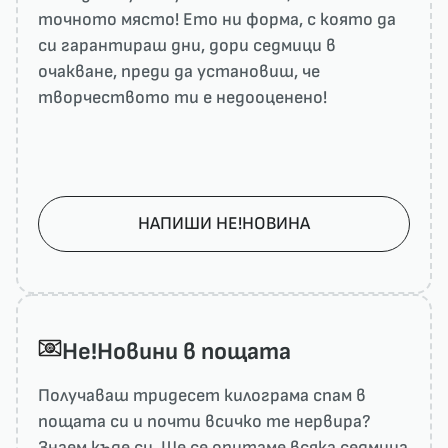
точното място! Ето ни форма, с която да
си гарантираш дни, дори седмици в
очакване, преди да установиш, че
творчеството ти е недооценено!
НАПИШИ НЕ!НОВИНА
He!Новини в пощата
Получаваш тридесет килограма спам в
пощата си и почти всичко те нервира?
Знаем къде си. Ще се опитаме всяка седмица