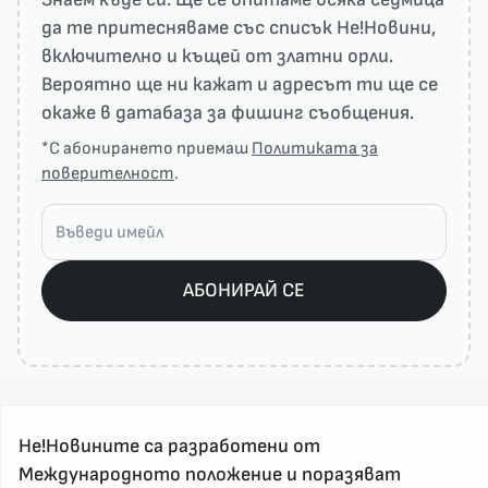
да те притесняваме със списък He!Новини,
включително и къщей от златни орли.
Вероятно ще ни кажат и адресът ти ще се
окаже в датабаза за фишинг съобщения.
*С абонирането приемаш
Политиката за
поверителност
.
АБОНИРАЙ СЕ
Не!Новините са разработени от
Международното положение и поразяват