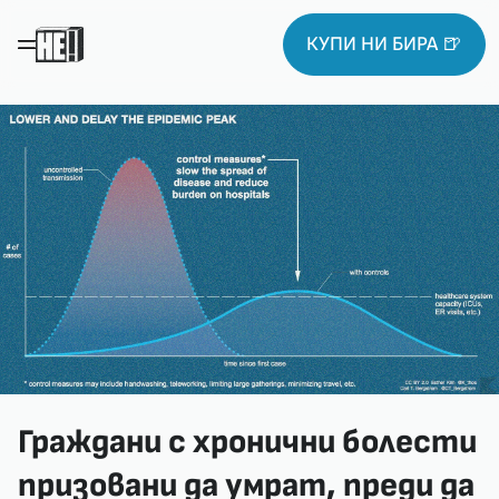
КУПИ НИ БИРА 🍺
Граждани с хронични болести
призовани да умрат, преди да