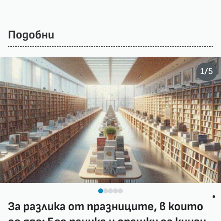
Подобни
/
1
5
За разлика от празниците, в които