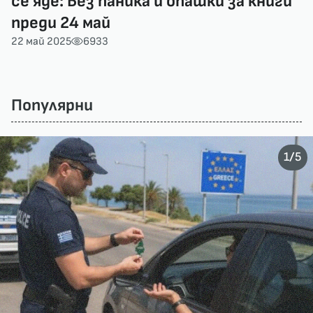
се яде: Без паника и опашки за книги
преди 24 май
22 май 2025
6933
Популярни
/
1
5