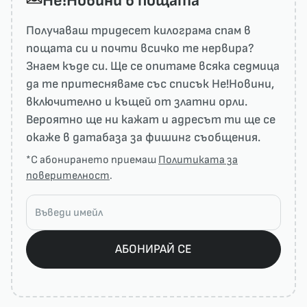
He!Новини в пощата
Получаваш тридесет килограма спам в
пощата си и почти всичко те нервира?
Знаем къде си. Ще се опитаме всяка седмица
да те притесняваме със списък He!Новини,
включително и къщей от златни орли.
Вероятно ще ни кажат и адресът ти ще се
окаже в датабаза за фишинг съобщения.
*С абонирането приемаш
Политиката за
поверителност
.
АБОНИРАЙ СЕ