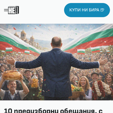
КУПИ НИ БИРА 🍺
10 предизборни обещания, с