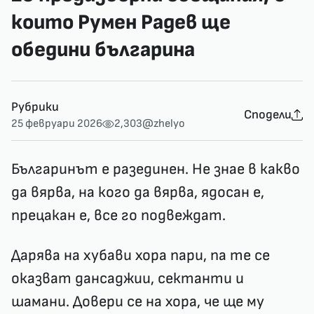
които Румен Радев ще
обедини българина
Рубрики
Сподели
25 февруари 2026
2,303
@zhelyo
Българинът е разединен. Не знае в какво
да вярва, на кого да вярва, ядосан е,
прецакан е, все го подвеждат.
Дарява на хубави хора пари, па те се
оказват дансаджии, сектанти и
шамани. Довери се на хора, че ще му