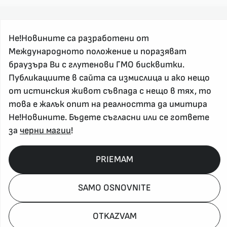
Не!Новините са разработени от
Международното положение и поразяват
браузъра Ви с глутенови ГМО бисквитки.
За реклама и връзка с нас, пишете на
Публикациите в сайта са измислица и ако нещо
nenovinite@gmail.com
от истинския живот съвпада с нещо в тях, то
Контакт
това е жалък опит на реалността да имитира
За нас
Не!Новините. Бъдете съгласни или се гответе
Напиши Не!Новина
за
черни магии
!
Абонирай се
PRIEMAM
Policy, Rights, etc 2026
SAMO OSNOVNITE
OTKAZVAM