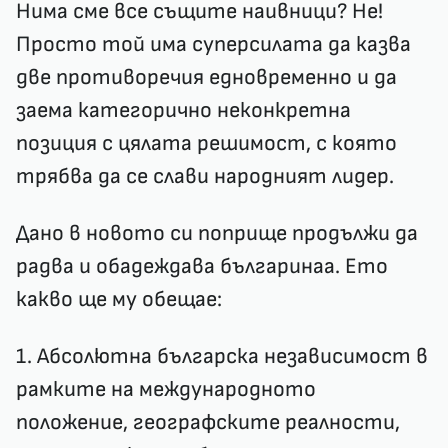
Нима сме все същите наивници? Не!
Просто той има суперсилата да казва
две противоречия едновременно и да
заема категорично неконкретна
позиция с цялата решимост, с която
трябва да се слави народният лидер.
Дано в новото си поприще продължи да
радва и обадеждава българинаа. Ето
какво ще му обещае:
1. Абсолютна българска независимост в
рамките на международното
положение, географските реалности,