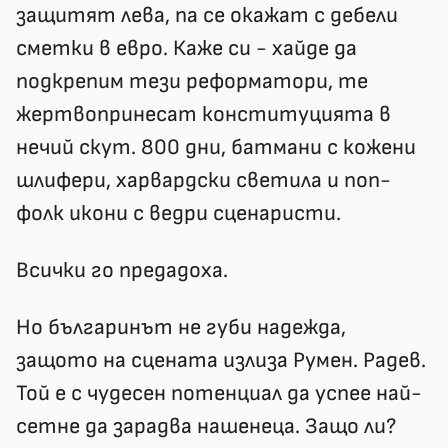
защитят лева, па се окажат с дебели
сметки в евро. Каже си - хайде да
подкрепим тези реформатори, те
жертвопринесат конституцията в
нечий скут. 800 дни, батмани с кожени
шлифери, харвардски светила и поп-
фолк икони с ведри сценаристи.
Всички го предадоха.
Но българинът не губи надежда,
защото на сцената излиза Румен. Радев.
Той е с чудесен потенциал да успее най-
сетне да зарадва нашенеца. Защо ли?