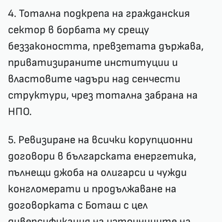
4. Тотална подкрепа на гражданския
сектор в борбата му срещу
беззакоността, превзетата държава,
приватизираните институции и
властовите чадъри над сенчести
структури, чрез тотална забрана на
НПО.
5. Ревизиране на всички корупционни
договори в българската енергетика,
пълнещи джоба на олигарси и чужди
конгломерати и продължаване на
договорката с Боташ с цел
диверсификация на източниците на