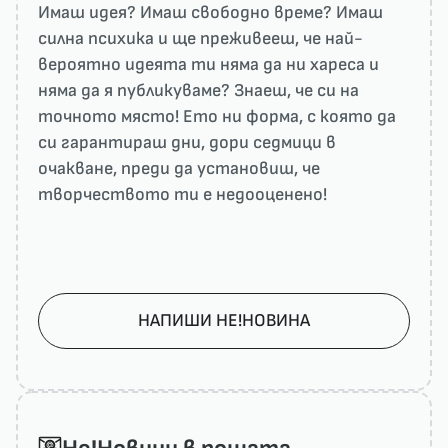
Имаш идея? Имаш свободно време? Имаш
силна психика и ще преживееш, че най-
вероятно идеята ти няма да ни харесa и
няма да я публикуваме? Знаеш, че си на
точното място! Ето ни форма, с която да
си гарантираш дни, дори седмици в
очакване, преди да установиш, че
творчеството ти е недооценено!
НАПИШИ НЕ!НОВИНА