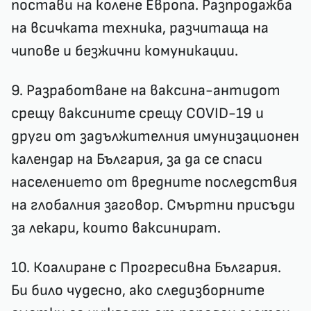
постави на колене Европа. Разпродажба
на всичката техника, разчитаща на
чипове и безжични комуникации.
9. Разработване на ваксина-антидот
срещу ваксините срещу COVID-19 и
други от задължителния имунизационен
календар на България, за да се спаси
населението от вредните последствия
на глобалния заговор. Смъртни присъди
за лекари, които ваксинират.
10. Коалиране с Прогресивна България.
Би било чудесно, ако следизборните