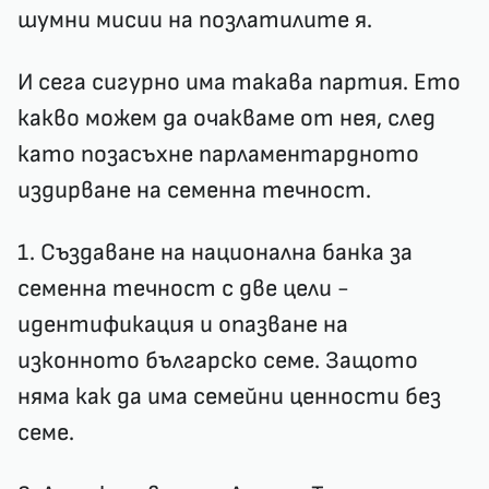
шумни мисии на позлатилите я.
И сега сигурно има такава партия. Ето
какво можем да очакваме от нея, след
като позасъхне парламентардното
издирване на семенна течност.
1. Създаване на национална банка за
семенна течност с две цели -
идентификация и опазване на
изконното българско семе. Защото
няма как да има семейни ценности без
семе.