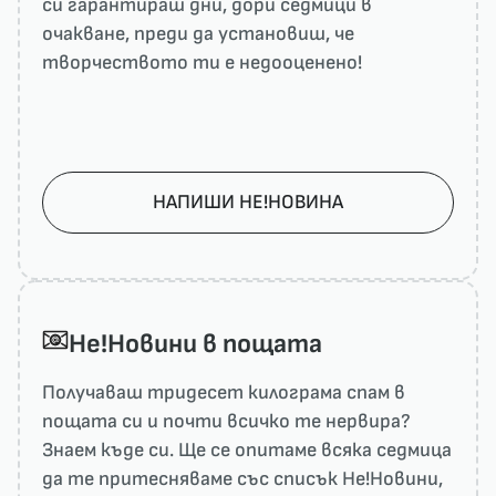
си гарантираш дни, дори седмици в
очакване, преди да установиш, че
творчеството ти е недооценено!
НАПИШИ НЕ!НОВИНА
He!Новини в пощата
Получаваш тридесет килограма спам в
пощата си и почти всичко те нервира?
Знаем къде си. Ще се опитаме всяка седмица
да те притесняваме със списък He!Новини,