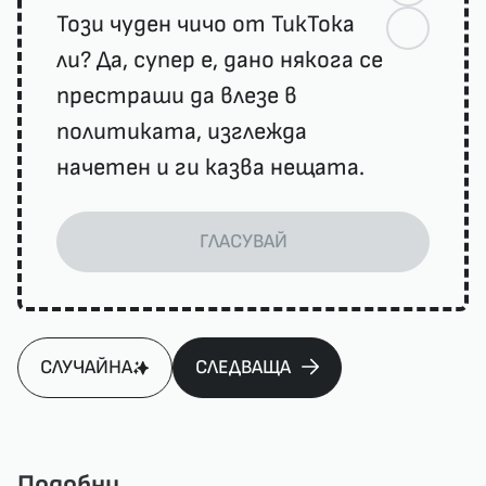
Този чуден чичо от ТикТока
ли? Да, супер е, дано някога се
престраши да влезе в
политиката, изглежда
начетен и ги казва нещата.
ГЛАСУВАЙ
СЛУЧАЙНА
СЛЕДВАЩА
Подобни