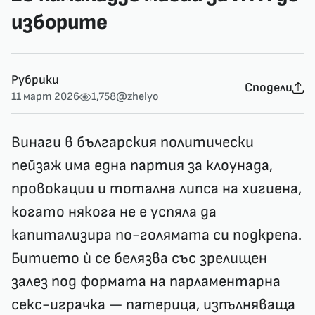
изборите
Рубрики
Сподели
11 март 2026
1,758
@zhelyo
Винаги в българския политически
пейзаж има една партия за клоунада,
провокации и тотална липса на хигиена,
когато някога не е успяла да
капитализира по-голямата си подкрепа.
Битието ѝ се белязва със зрелищен
залез под формата на парламентарна
секс-играчка — патерица, изпълняваща