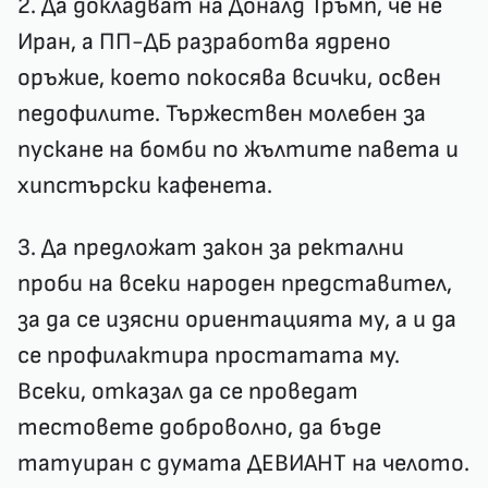
2. Да докладват на Доналд Тръмп, че не
Иран, а ПП-ДБ разработва ядрено
оръжие, което покосява всички, освен
педофилите. Тържествен молебен за
пускане на бомби по жълтите павета и
хипстърски кафенета.
3. Да предложат закон за ректални
проби на всеки народен представител,
за да се изясни ориентацията му, а и да
се профилактира простатата му.
Всеки, отказал да се проведат
тестовете доброволно, да бъде
татуиран с думата ДЕВИАНТ на челото.