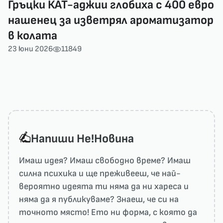
Гръцки КАТ-аджии глобиха с 400 евро
нашенец за изветрял ароматизатор
в колата
23 юни 2026
11849
Напиши He!Новина
Имаш идея? Имаш свободно време? Имаш
силна психика и ще преживееш, че най-
вероятно идеята ти няма да ни харесa и
няма да я публикуваме? Знаеш, че си на
точното място! Ето ни форма, с която да