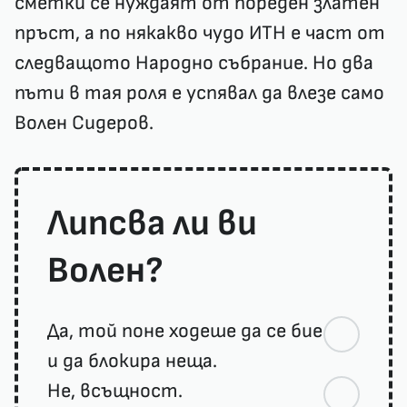
сметки се нуждаят от пореден златен
пръст, а по някакво чудо ИТН е част от
следващото Народно събрание. Но два
пъти в тая роля е успявал да влезе само
Волен Сидеров.
Липсва ли ви
Волен?
Да, той поне ходеше да се бие
и да блокира неща.
Не, всъщност.