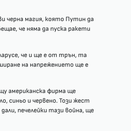
ви черна магия, която Путин да
бещае, че няма да пуска ракети
ларусе, че и ще е от трън, та
ширане на напрежението ще е
ещу американска фирма ще
ло, синьо и червено. Този жест
дали, печелейки тази война, ще