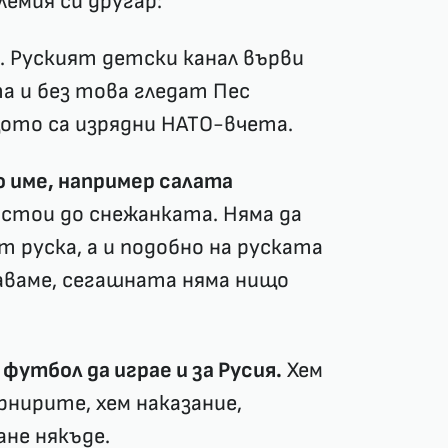
лемия си другар:
. Руският детски канал върви
та и без това гледат Пес
щото са изрядни НАТО-вчета.
о име, например салата
стои до снежанката. Няма да
т руска, а и подобно на руската
щаваме, сегашната няма нищо
футбол да играе и за Русия.
Хем
нирите, хем наказание,
ане някъде.