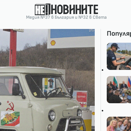
Медия №37 в България и №32 в Света
Популя