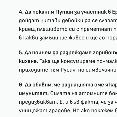
4. Да поканим Путин за участник в 
дойдат читави девойки да се слага
криещ плешивото си с преметнат пер
в какви замъци ще живее и ще го пора
5. Да почнем да разреждаме горивото 
кихане.
Така ще консумираме по-малк
приходите към Русия, но символично,
6. Да обявим, че радиацията сме я к
имунитет.
Силата на атомните бом
предизвикват. Е, и във факта, че з
унищожат градове. Но ако покажем в