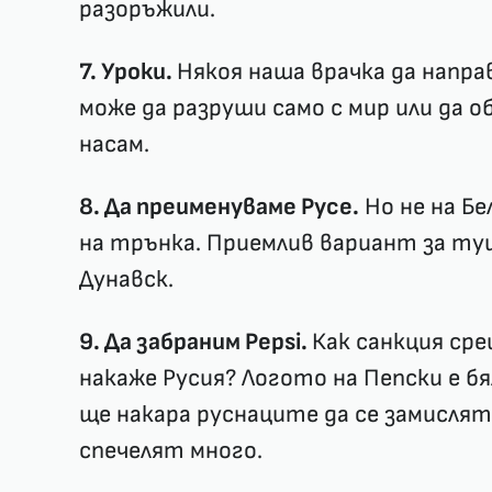
разоръжили.
7. Уроки.
Някоя наша врачка да напра
може да разруши само с мир или да о
насам.
8. Да преименуваме Русе.
Но не на Бе
на трънка. Приемлив вариант за ту
Дунавск.
9. Да забраним Pepsi.
Как санкция ср
накаже Русия? Логото на Пепски е бя
ще накара руснаците да се замислят 
спечелят много.