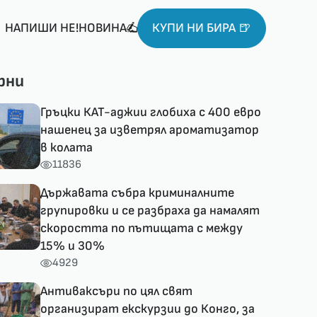
НАПИШИ НЕ!НОВИНА
КУПИ НИ БИРА 🍺
рни
Гръцки КАТ-аджии глобиха с 400 евро
нашенец за изветрял ароматизатор
в колата
11836
Държавата събра криминалните
групировки и се разбраха да намалят
скоростта по пътищата с между
15% и 30%
4929
Антиваксъри по цял свят
организират екскурзии до Конго, за