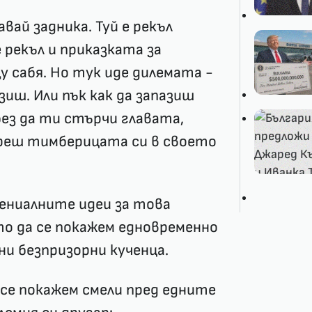
вай задника. Туй е рекъл
рекъл и приказката за
у сабя. Но тук иде дилемата -
ъзиш. Или пък как да запазиш
без да ти стърчи главата,
авреш тимберицата си в своето
Гениалните идеи за това
о да се покажем едновременно
и безпризорни кученца.
 се покажем смели пред едните