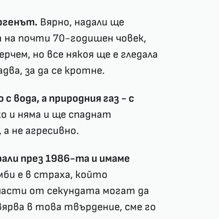
Ергенът.
Вярно, надали ще
т на почти 70-годишен човек,
чем, но все някоя ще е гледала
два, за да се кротне.
с вода, а природния газ - с
о и няма и ще спаднат
 а не агресивно.
арали през 1986-та и имаме
би е в страха, който
а части от секундата могат да
ярва в това твърдение, сме го