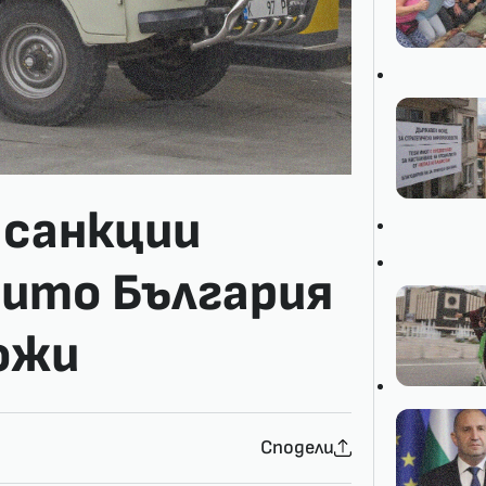
 санкции
оито България
ожи
Сподели