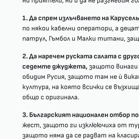
ни приятели, но и да не разгневим го
1. Да спрем излъчването на Карусель
по някои кабелни оператори, а деца
патрул, Гъмбол и Малки титани, за
2. Да наречем руската салата с друг
седемте джуджета,
защото винаги 
обидим Русия, защото там не ѝ вика
култура, на която всички се възхи
общо с оригинала.
3. Българският национален отбор по 
жест, защото ги изклюючиха от тур
защото няма да се радват на класир