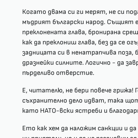
Когато двама си ги мерят, не си пода
мъдрият български народ. Същият е 
преклонената глава, бронирана срещ
как да преклониш глава, без да се ог
задницата си в ненатрапчива поза, 
дразнейки силните. Логично - да з
пърделиво отверстие.
Е, читателю, не бери повече грижа! 
съхранително дело идват, така щот
като НАТО-вски ястреби и благодарн
Ето как хем да наложим санкции и да