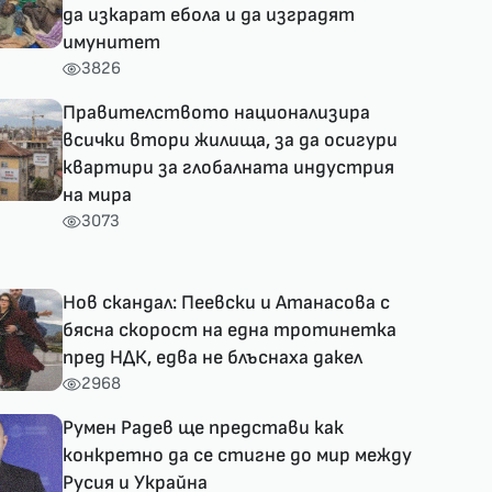
да изкарат ебола и да изградят
имунитет
3826
Правителството национализира
всички втори жилища, за да осигури
квартири за глобалната индустрия
на мира
3073
Нов скандал: Пеевски и Атанасова с
бясна скорост на една тротинетка
пред НДК, едва не блъснаха дакел
2968
Румен Радев ще представи как
конкретно да се стигне до мир между
Русия и Украйна