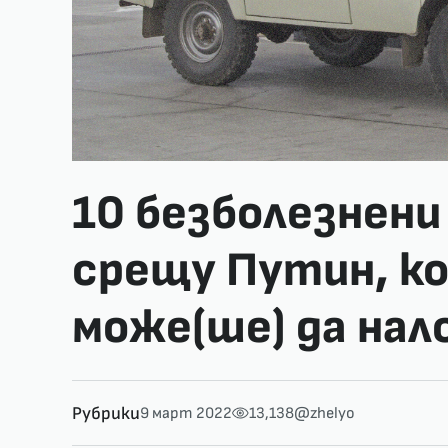
10 безболезнени
срещу Путин, к
може(ше) да нал
Рубрики
9 март 2022
13,138
@zhelyo