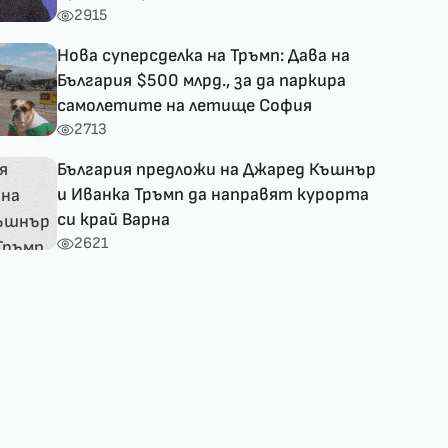
2915
Нова суперсделка на Тръмп: Дава на
България $500 млрд., за да паркира
самолетите на летище София
2713
България предложи на Джаред Къшнър
и Иванка Тръмп да направят курорта
си край Варна
2621