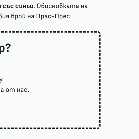
и със синьо
. Обосновката на
вия брой на
Прас-Прес.
р?
у.
а от нас.