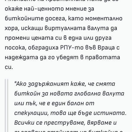
окаже най-ценното мнение за
биткойните досега, като моментално
хора, искащи виртуалната валута да
промени цената си в една или друга
посока, обградиха РПУ-то във Враца с
надеждата да го убедят в правотата
си.
"Ако задържаният каже, че смята
биткойн за новата глобална валута
или пък, че е един балон от
спекулации, това ще бъде истината.
Всички се преструваме, вярваме и