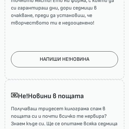
точното място! Ето ни форма, с която да
си гарантираш дни, дори седмици в
очакване, преди да установиш, че
творчеството ти е недооценено!
НАПИШИ НЕ!НОВИНА
He!Новини в пощата
Получаваш тридесет килограма спам в
пощата си и почти всичко те нервира?
Знаем къде си. Ще се опитаме всяка седмица