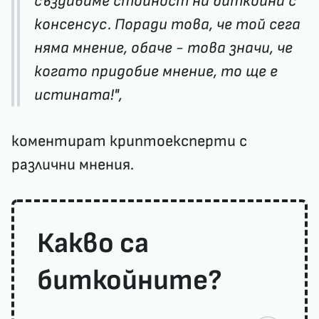
създаваме стойност на биткойна с
консенсус. Поради това, че той сега
няма мнение, обаче - това значи, че
когато придобие мнение, то ще е
истината!",
коментират криптоексперти с
различни мнения.
Какво са
биткойните?