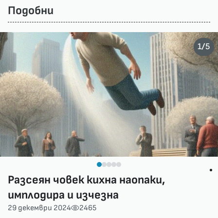
Подобни
/
1
5
Разсеян човек кихна наопаки,
имплодира и изчезна
29 декември 2024
2465