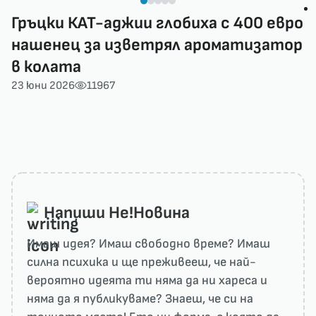
Гръцки КАТ-аджии глобиха с 400 евро
нашенец за изветрял ароматизатор
в колата
23 юни 2026
11967
Напиши He!Новина
Имаш идея? Имаш свободно време? Имаш
силна психика и ще преживееш, че най-
вероятно идеята ти няма да ни харесa и
няма да я публикуваме? Знаеш, че си на