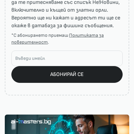
да те притесняваме със списък He!Новини,
включително и къщей от златни орли.
Вероятно ще ни кажат и адресът ти ще се
окаже в датабаза за фишинг съобщения.
*С абонирането приемаш
Политиката за
поверителност
.
АБОНИРАЙ СЕ