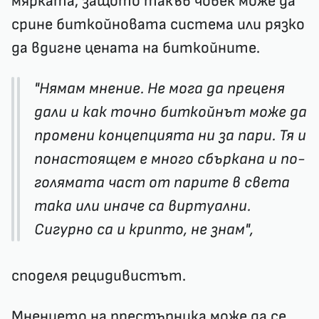
мярката, защото такъв човек може да
срине биткойновата система или рязко
да вдигне цената на биткойните.
"Нямам мнение. Не мога да преценя
дали и как точно биткойнът може да
промени концепцията ни за пари. Тя и
понастоящем е много сбъркана и по-
голямата част от парите в света
така или иначе са виртуални.
Сигурно са и крипто, не знам",
споделя рецидивистът.
Мнението на престъпника може да се