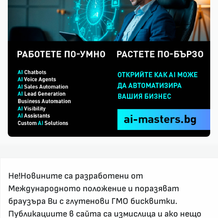
Не!Новините са разработени от
Международното положение и поразяват
браузъра Ви с глутенови ГМО бисквитки.
За реклама и връзка с нас, пишете на
Публикациите в сайта са измислица и ако нещо