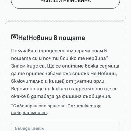
НАПИШИ НЕ!НОВИНА
He!Новини в пощата
Получаваш тридесет килограма спам в
пощата си и почти всичко те нервира?
Знаем къде си. Ще се опитаме всяка седмица
да те притесняваме със списък He!Новини,
включително и къщей от златни орли.
Вероятно ще ни кажат и адресът ти ще се
окаже в датабаза за фишинг съобщения.
*С абонирането приемаш
Политиката за
поверителност
.