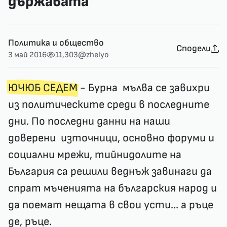
държавата
Политика и общество
Сподели
3 май 2016
11,303
@zhelyo
ЮЧЮБ СЕДЕМ
- Бурна мълва се завихри
из политическите среди в последните
дни. По последни данни на наши
доверени източници, основно форуми и
социални мрежи, тийнидолите на
България са решили веднъж завинаги да
спрат мъченията на българския народ и
да поемат нещата в свои усти… а ръце
де, ръце.