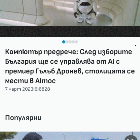
Компютър предрече: След изборите
България ще се управлява от AI с
премиер Гълъб Дронев, столицата се
мести в AIтос
7 март 2023
6828
Популярни