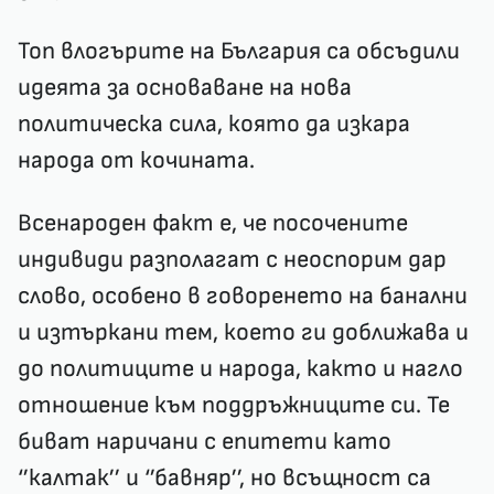
Топ влогърите на България са обсъдили
идеята за основаване на нова
политическа сила, която да изкара
народа от кочината.
Всенароден факт е, че посочените
индивиди разполагат с неоспорим дар
слово, особено в говоренето на банални
и изтъркани тем, което ги доближава и
до политиците и народа, както и нагло
отношение към поддръжниците си. Те
биват наричани с епитети като
‘’калтак’’ и ‘’бавняр’’, но всъщност са