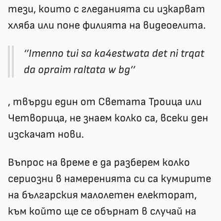
тези, които с гледанията си изкарват
хляба или поне филията на видеоелита.
‘’Imenno tui sa ka4estwata det ni trqat
da opraim raltata w bg’’
, твърди един от Светата Троица или
Четворица, не знаем колко са, всеки ден
изскачат нови.
Въпрос на време е да разберем колко
сериозни в намеренията си са кумирите
на българския малолетен електорат,
към който ще се обърнат в случай на