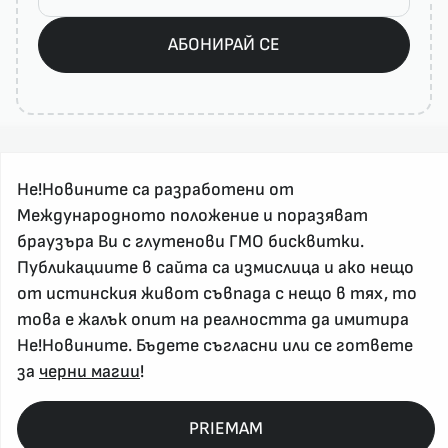
АБОНИРАЙ СЕ
Не!Новините са разработени от
Международното положение и поразяват
браузъра Ви с глутенови ГМО бисквитки.
Публикациите в сайта са измислица и ако нещо
За реклама и връзка с нас, пишете на
от истинския живот съвпада с нещо в тях, то
nenovinite@gmail.com
това е жалък опит на реалността да имитира
Контакт
Не!Новините. Бъдете съгласни или се гответе
За нас
за
черни магии
!
Напиши Не!Новина
Абонирай се
PRIEMAM