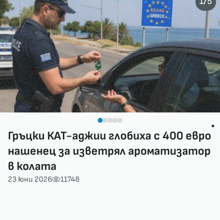
/
1
5
Гръцки КАТ-аджии глобиха с 400 евро
нашенец за изветрял ароматизатор
в колата
23 юни 2026
11748