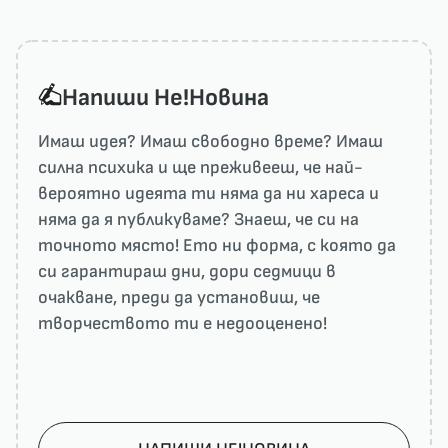
Напиши He!Новина
Имаш идея? Имаш свободно време? Имаш
силна психика и ще преживееш, че най-
вероятно идеята ти няма да ни харесa и
няма да я публикуваме? Знаеш, че си на
точното място! Ето ни форма, с която да
си гарантираш дни, дори седмици в
очакване, преди да установиш, че
творчеството ти е недооценено!