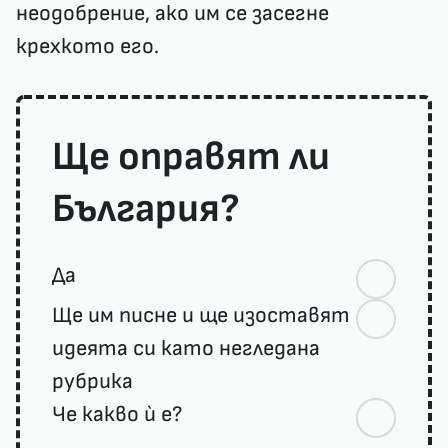
неодобрение, ако им се засегне
крехкото его.
Ще оправят ли
България?
Да
Ще им писне и ще изоставят
идеята си като негледана
рубрика
Че какво ѝ е?