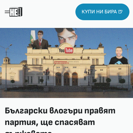
КУПИ НИ БИРА 🍺
Български влогъри правят
партия, ще спасяват