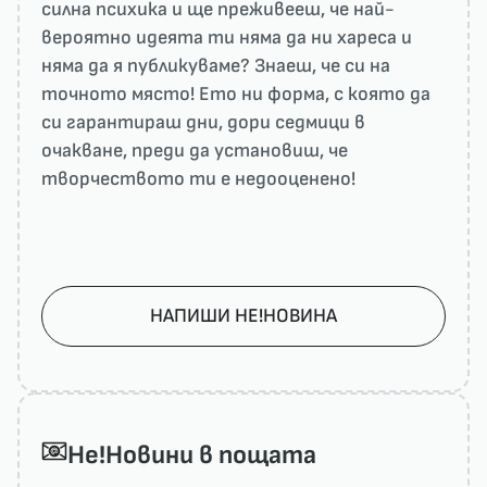
силна психика и ще преживееш, че най-
вероятно идеята ти няма да ни харесa и
няма да я публикуваме? Знаеш, че си на
точното място! Ето ни форма, с която да
си гарантираш дни, дори седмици в
очакване, преди да установиш, че
творчеството ти е недооценено!
НАПИШИ НЕ!НОВИНА
He!Новини в пощата