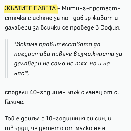
ЖЪЛТИТЕ ПАВЕТА
- Митинг-протест-
стачка с искане за по- добър живот и
далавери за всички се проведе в София.
"Искаме правителството да
предостави повече възможности за
далавери не само на тях, но и на
нас!",
сподели 40-годишен мъж с ланец от с.
Галиче.
Той е дошъл с 10-годишния си син, и
твърди, че детето от малко не е