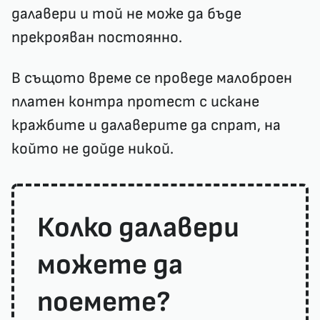
далавери и той не може да бъде
прекрояван постоянно.
В същото време се проведе малоброен
платен контра протест с искане
кражбите и далаверите да спрат, на
който не дойде никой.
Колко далавери
можете да
поемете?