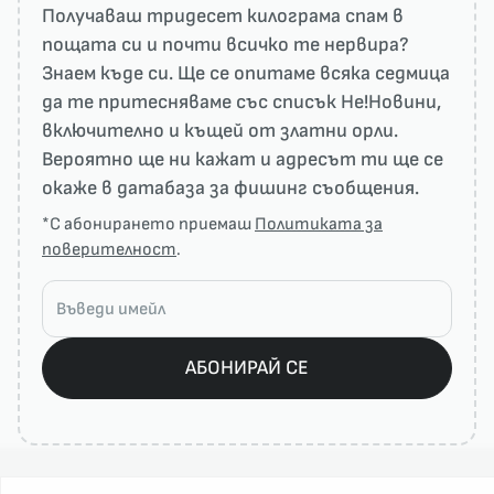
Получаваш тридесет килограма спам в
пощата си и почти всичко те нервира?
Знаем къде си. Ще се опитаме всяка седмица
да те притесняваме със списък He!Новини,
включително и къщей от златни орли.
Вероятно ще ни кажат и адресът ти ще се
окаже в датабаза за фишинг съобщения.
*С абонирането приемаш
Политиката за
поверителност
.
АБОНИРАЙ СЕ