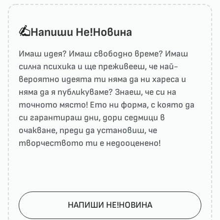
Напиши He!Новина
Имаш идея? Имаш свободно време? Имаш
силна психика и ще преживееш, че най-
вероятно идеята ти няма да ни харесa и
няма да я публикуваме? Знаеш, че си на
точното място! Ето ни форма, с която да
си гарантираш дни, дори седмици в
очакване, преди да установиш, че
творчеството ти е недооценено!
НАПИШИ НЕ!НОВИНА