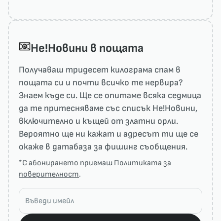
He!Новини в пощата
Получаваш тридесет килограма спам в
пощата си и почти всичко те нервира?
Знаем къде си. Ще се опитаме всяка седмица
да те притесняваме със списък He!Новини,
включително и къщей от златни орли.
Вероятно ще ни кажат и адресът ти ще се
окаже в датабаза за фишинг съобщения.
*С абонирането приемаш
Политиката за
поверителност
.