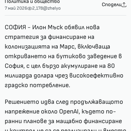
Политика и общество
Сподели
7 май 2026
2,178
@zhelyo
СОФИЯ - Илон Мъск обявил нова
стратегия за финансиране на
колонизацията на Марс, включваща
откриването на бутиково заведение в
София, с цел бързо акумулиране на 80
милиарда долара чрез високоефективно
градско потребление.
Решението идва след продължаващото
напрежение около OpenAI, където по-
ранни планове за мащабно финансиране
и контрол не са се реализирали и вместо