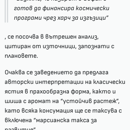
готов да финансира космически
програми чрез харч за изгъзици”
, се посочва в вътрешен анализ,
цитиран от източници, запознати с
плановете.
Очаква се заведението да предлага
авторски интерпретации на класически
ястия в прахообразна форма, както и
шиша с аромат на “устойчив растеж”,
като всяка консумация ще се таксува с
включена “марсианска такса за
развитие”.