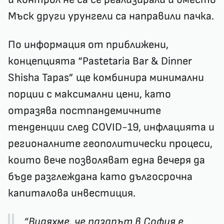
Мъск други урунгели са направили пачка.
По информация от приближени,
концепцията “Pastetaria Bar & Dinner
Shisha Tapas” ще комбинира минимални
порции с максимални цени, като
отразява постпандемичните
тенденции след COVID-19, инфлацията и
регионалните геополитически процеси,
които вече позволяват една вечеря да
бъде разглеждана като дългосрочна
капиталова инвестиция.
“Видяхме, че пазарът в София е