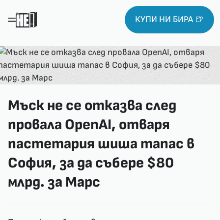
КУПИ НИ БИРА 🍺
Мъск не се отказва след
провала OpenAI, отваря
пастетария шиша тапас в
София, за да събере $80
млрд. за Марс