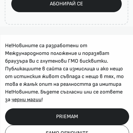
АБОНИРАЙ СЕ
Не!Новините са разработени от
Международното положение и поразяват
браузъра Ви с глутенови ГМО бисквитки.
Публикациите в сайта са измислица и ако нещо
За реклама и връзка с нас, пишете на
от истинския живот съвпада с нещо в тях, то
nenovinite@gmail.com
това е жалък опит на реалността да имитира
Контакт
Не!Новините. Бъдете съгласни или се гответе
За нас
за
черни магии
!
Напиши Не!Новина
Абонирай се
PRIEMAM