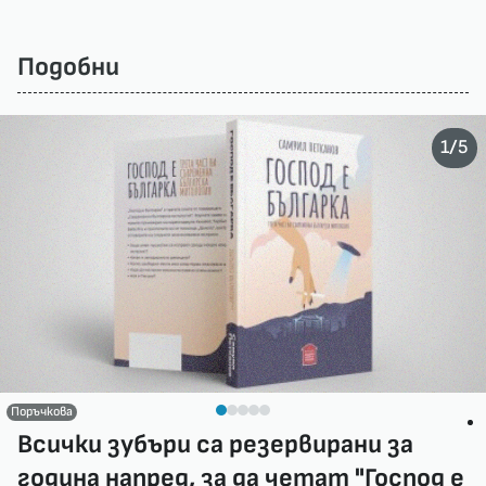
Подобни
/
1
5
Поръчкова
Всички зубъри са резервирани за
година напред, за да четат "Господ е