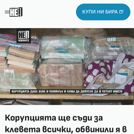
КУПИ НИ БИРА 🍺
Корупцията ще съди за
клевета всички, обвинили я в