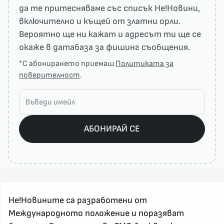
да те притесняваме със списък He!Новини,
включително и къщей от златни орли.
Вероятно ще ни кажат и адресът ти ще се
окаже в датабаза за фишинг съобщения.
*С абонирането приемаш
Политиката за
поверителност
.
АБОНИРАЙ СЕ
Не!Новините са разработени от
Международното положение и поразяват