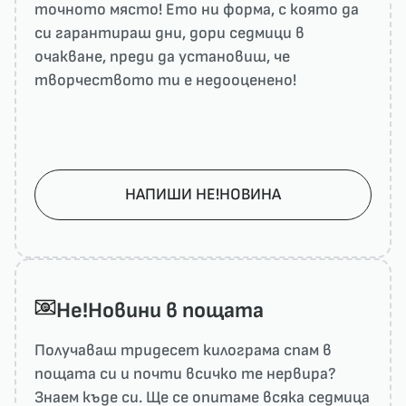
точното място! Ето ни форма, с която да
си гарантираш дни, дори седмици в
очакване, преди да установиш, че
творчеството ти е недооценено!
НАПИШИ НЕ!НОВИНА
He!Новини в пощата
Получаваш тридесет килограма спам в
пощата си и почти всичко те нервира?
Знаем къде си. Ще се опитаме всяка седмица