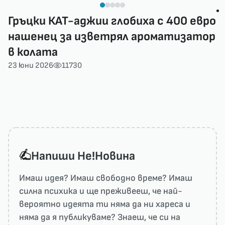
Гръцки КАТ-аджии глобиха с 400 евро
нашенец за изветрял ароматизатор
в колата
23 юни 2026
11730
Напиши He!Новина
Имаш идея? Имаш свободно време? Имаш
силна психика и ще преживееш, че най-
вероятно идеята ти няма да ни харесa и
няма да я публикуваме? Знаеш, че си на