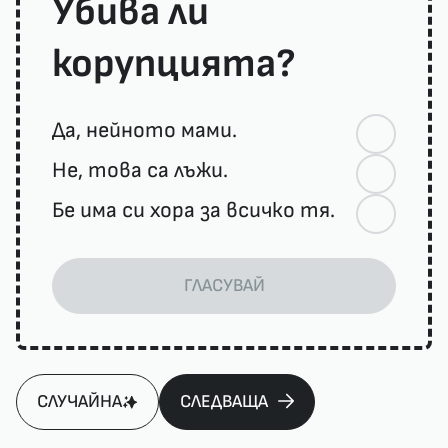
Убива ли
корупцията?
Да, нейното мами.
Не, това са лъжи.
Бе има си хора за всичко тя.
ГЛАСУВАЙ
СЛУЧАЙНА
СЛЕДВАЩА