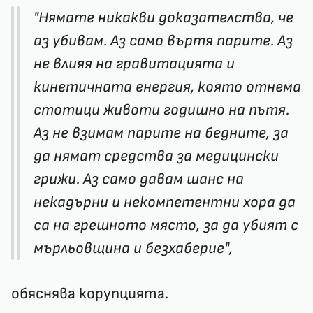
"Нямате никакви доказателства, че
аз убивам. Аз само въртя парите. Аз
не влияя на гравитацията и
кинетичната енергия, която отнема
стотици животи годишно на пътя.
Аз не взимам парите на бедните, за
да нямат средства за медицински
грижи. Аз само давам шанс на
некадърни и некомпетентни хора да
са на грешното място, за да убият с
мърльовщина и безхаберие",
обяснява корупцията.