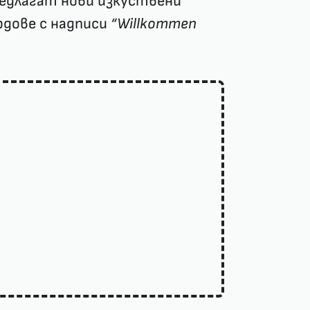
едлагат нови изкуствени
рдове с надписи
“Willkommen