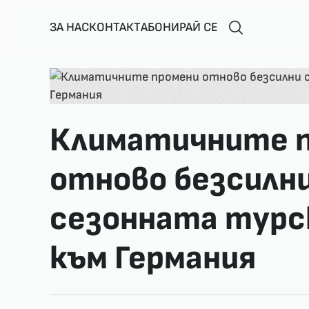
ЗА НАС
КОНТАКТ
АБОНИРАЙ СЕ
Климатичните 
отново безсилн
сезонната турс
към Германия