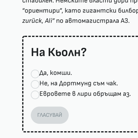
стабилен. Немските власти дори пр
“ориентири”, като гигантски билбо
zurück, Ali”
по автомагистрала А3.
На Кьолн?
Да, комши.
Не, на Дортмунд съм чак.
Евровете в лири обръщам аз.
ГЛАСУВАЙ