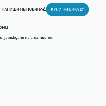
НАПИШИ НЕ!НОВИНА
КУПИ НИ БИРА 🍺
рни
ри зареждане на статиите.