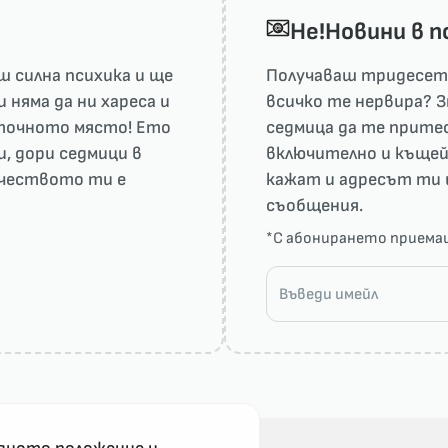
He!Новини в 
 силна психика и ще
Получаваш тридесет 
няма да ни харесa и
всичко те нервира? З
а точното място! Ето
седмица да те притес
и, дори седмици в
включително и къщей
рчеството ти е
кажат и адресът ти 
съобщения.
*С абонирането прием