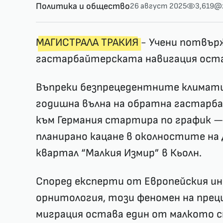
Политика и общество
26 август 2025
3,619
@z
МАГИСТРАЛА ТРАКИЯ
- Учени потвър
гастарбайтерската навигация оста
Въпреки безпрецедентните климати
годишна вълна на обратна гастарба
към Германия стартира по график — 
планирано кацане в околностите на 
квартал “Малкия Измир” в Кьолн.
Според експерти от Европейския и
орнитология, този феномен на прец
миграция остава един от малкото 