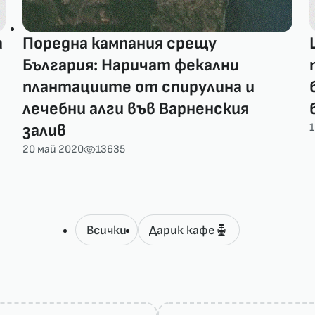
а
Поредна кампания срещу
България: Наричат фекални
плантациите от спирулина и
лечебни алги във Варненския
залив
1
20 май 2020
13635
Всички
Дарик кафе