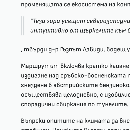
променящата се екосистема на кон
“Тези хора усещат северозападни
интуитивно от щъркелите към 
, твърди д-р Гъзпът Давиди, водещ 
Маршрутът включва кратко кацане 
издигане над сръбско-босненската 
гнездене в австрийските бензиноко
осъществява целодневно, с изобилие
спорадични свиркания по тунелите.
Въпреки опитите на климата да вн