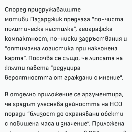
Според придружаващите
мотиви Пазарджик предлага “по-чиста
политическа настилка”, географска
компактност, по-ниски задръствания и
“оптимална логистика при наклонена
карта”. Посочва се също, че липсата на
жълти павета “редуцира
вероятността от граждани с мнение”.
В отделно приложение се аргументира,
че градът улеснява дейността на НСО
поради “близост до охранявани обекти
с повишена маса и значение”. Приложена