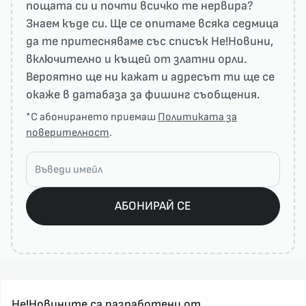
пощата си и почти всичко те нервира?
Знаем къде си. Ще се опитаме всяка седмица
да те притесняваме със списък He!Новини,
включително и къщей от златни орли.
Вероятно ще ни кажат и адресът ти ще се
окаже в датабаза за фишинг съобщения.
*С абонирането приемаш
Политиката за
поверителност
.
АБОНИРАЙ СЕ
Не!Новините са разработени от