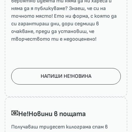
вероятно идеята ти няма да ни харесa и
няма да я публикуваме? Знаеш, че си на
точното място! Ето ни форма, с която да
си гарантираш дни, дори седмици в
очакване, преди да установиш, че
творчеството ти е недооценено!
НАПИШИ НЕ!НОВИНА
He!Новини в пощата
Получаваш тридесет килограма спам в