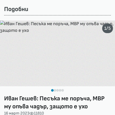
Подобни
/
1
5
Иван Гешев: Песъка ме поръча, МВР
му опъва чадър, защото е ухо
16 март 2023
11810