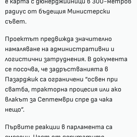
е карта с дюнерджийници в 300-метров
радиус от бъдещия Министерски
съвет.
Проектът предвижда значително
намаляване на административни и
логистични затруднения. В документа
се посочва, че задръстванията в
Пазарджик са ограничени “освен при
сватба, тракторна процесия или ако
влакът за Септември спре да чака
нещо”.
Първите реакции в парламента са