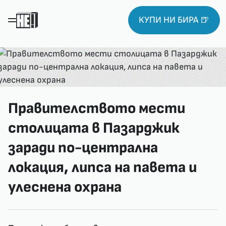
КУПИ НИ БИРА 🍺
Правителството мести
столицата в Пазарджик
заради по-централна
локация, липса на павета и
улеснена охрана