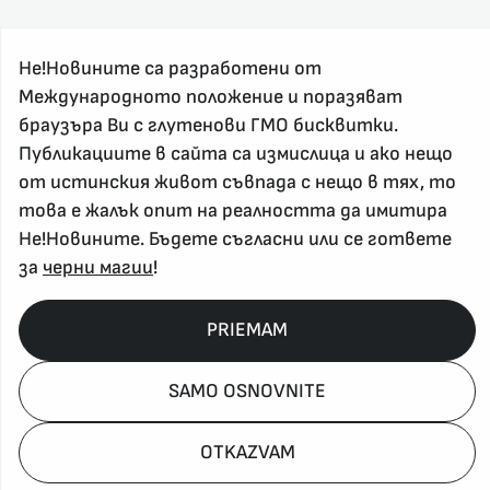
Не!Новините са разработени от
Международното положение и поразяват
браузъра Ви с глутенови ГМО бисквитки.
Публикациите в сайта са измислица и ако нещо
За реклама и връзка с нас, пишете на
от истинския живот съвпада с нещо в тях, то
nenovinite@gmail.com
това е жалък опит на реалността да имитира
Контакт
Не!Новините. Бъдете съгласни или се гответе
За нас
за
черни магии
!
Напиши Не!Новина
Абонирай се
PRIEMAM
SAMO OSNOVNITE
Policy, Rights, etc 2026
OTKAZVAM