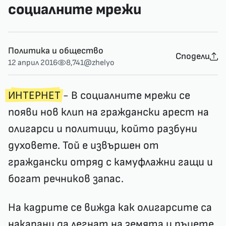
социалните мрежи
Политика и общество
Сподели
12 април 2016
8,741
@zhelyo
ИНТЕРНЕТ
- В социалните мрежи се
появи нов клип на граждански арест на
олигарси и политици, който разбуни
духовете. Той е извършен от
граждански отряд с камуфлажни гащи и
богат речников запас.
На кадрите се вижда как олигарсите са
накарани да легнат на земята и ръцете