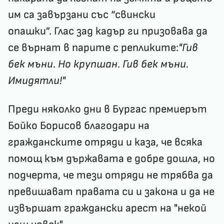
им са завързани със “свински
опашки”. Глас зад кадър ги призовава да
се върнат в парите с репликите:
"Гив
бек мъни. Но крупшан. Гив бек мъни.
Имидятли!"
Преди няколко дни в Бургас премиерът
Бойко Борисов благодари на
гражданските отряди и каза, че всяка
помощ към държавата е добре дошла, но
подчерта, че тези отряди не трябва да
превишават правата си и закона и да не
извършат граждански арест на "некой