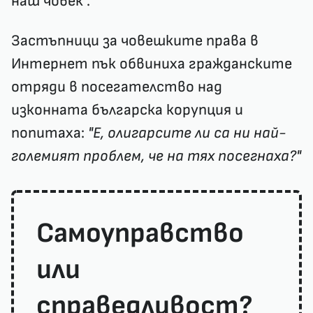
наш човек".
Застъпници за човешките права в
Интернет пък обвиниха гражданските
отряди в посегателство над
изконната българска корупция и
попитаха:
"Е, олигарсите ли са ни най-
големият проблем, че на тях посегнаха?"
Самоуправство
или
справедливост?