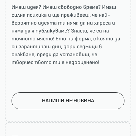
Имаш идея? Имаш свободно време? Имаш
силна психика и ще преживееш, че най-
вероятно идеята ти няма да ни харесa и
няма да я публикуваме? Знаеш, че си на
точното място! Ето ни форма, с която да
си гарантираш дни, дори седмици в
очакване, преди да установиш, че
творчеството ти е недооценено!
НАПИШИ НЕ!НОВИНА