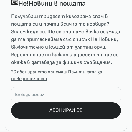
He!Новини в пощата
Получаваш тридесет килограма спам в
пощата си и почти всичко те нервира?
Знаем къде си. Ще се опитаме всяка седмица
да те притесняваме със списък He!Новини,
включително и къщей от златни орли.
Вероятно ще ни кажат и адресът ти ще се
окаже в датабаза за фишинг съобщения.
*С абонирането приемаш
Политиката за
поверителност
.
АБОНИРАЙ СЕ