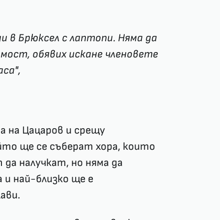
и в Брюксел с лаптопи. Няма да
имост, обявих искане членовете
аса",
а на Цацаров и срещу
то ще се съберат хора, които
да налучкат, но няма да
 и най-близко ще е
лави.