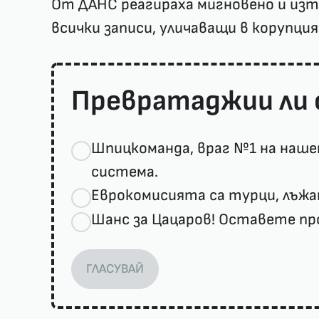
От ДАНС реагираха мигновено и из
всички записи, уличаващи в корупц
Превратаджии ли 
Шпицкоманда, враг №1 на наше
система.
Еврокомисията са турци, лъжа
Шанс за Цацаров! Оставете п
ГЛАСУВАЙ