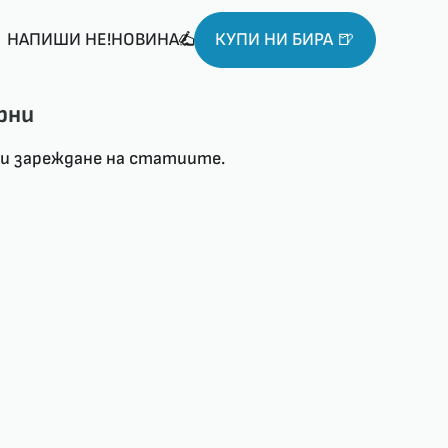
НАПИШИ НЕ!НОВИНА
КУПИ НИ БИРА 🍺
рни
ри зареждане на статиите.