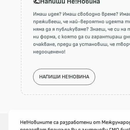
Напиши He!Новина
Имаш идея? Имаш свободно време? Имаш
преживееш, че най-вероятно идеята ти 
няма да я публикуваме? Знаеш, че си н
ни форма, с която да си гарантираш дн
очакване, преди да установиш, че тво
недооценено!
НАПИШИ НЕ!НОВИНА
Не!Новините са разработени от Междунаро
поразяват браузъра Ви с глутенови ГМО бис