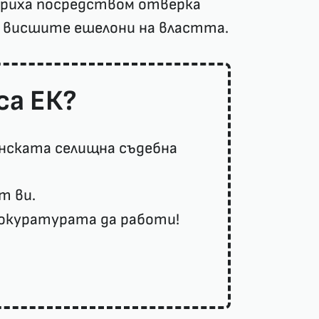
триха посредством отверка
ия висшите ешелони на властта.
са ЕК?
нската селищна съдебна
т ви.
рокуратурата да работи!