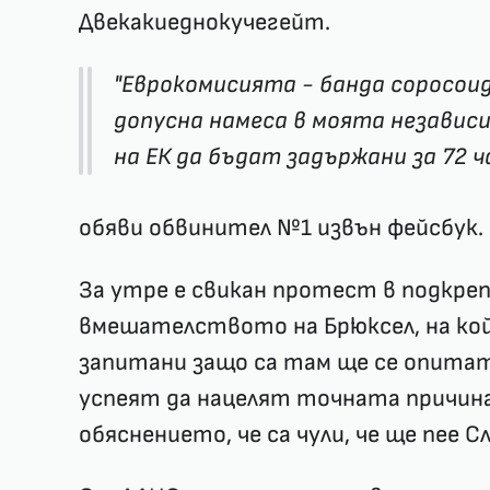
Двекакиеднокучегейт.
"Еврокомисията - банда соросоид
допусна намеса в моята независ
на ЕК да бъдат задържани за 72 ч
обяви обвинител №1 извън фейсбук.
За утре е свикан протест в подкреп
вмешателството на Брюксел, на кой
запитани защо са там ще се опитат 
успеят да нацелят точната причина
обяснението, че са чули, че ще пее С