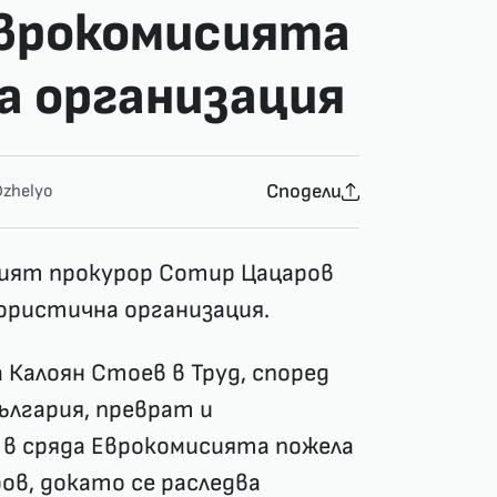
Еврокомисията
а организация
Сподели
zhelyo
ният прокурор Сотир Цацаров
ористична организация.
а Калоян Стоев в Труд, според
ългария, преврат и
в сряда Еврокомисията пожела
в, докато се раследва