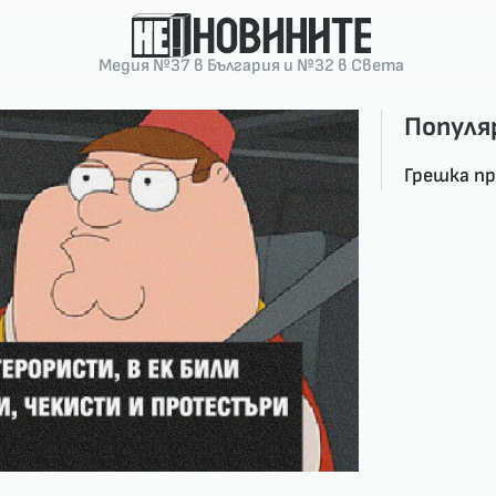
Медия №37 в България и №32 в Света
Популя
Грешка п