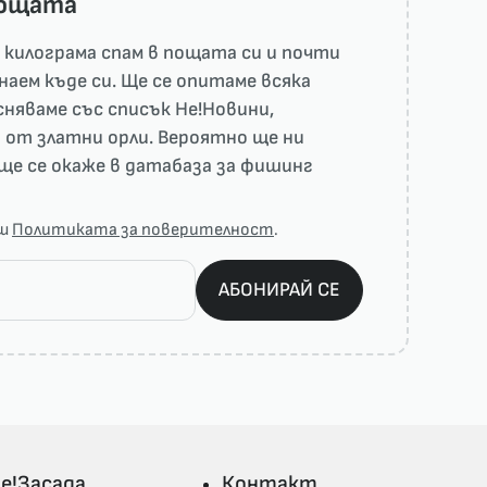
пощата
килограма спам в пощата си и почти
наем къде си. Ще се опитаме всяка
няваме със списък He!Новини,
 от златни орли. Вероятно ще ни
ще се окаже в датабаза за фишинг
аш
Политиката за поверителност
.
АБОНИРАЙ СЕ
е!Засада
Контакт