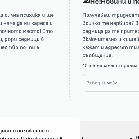
He!Новини в 
 силна психика и ще
Получаваш тридесет 
няма да ни харесa и
всичко те нервира? З
а точното място! Ето
седмица да те притес
и, дори седмици в
включително и къщей
рчеството ти е
кажат и адресът ти 
съобщения.
*С абонирането прием
дното положение и
Всички Не!Новини
Н
квитки. Публикациите в