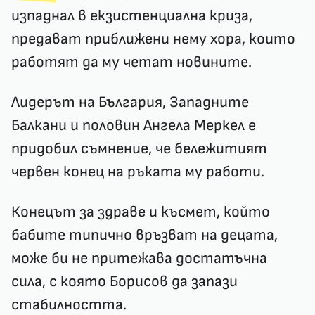
изпаднал в екзистенциална криза,
предават приближени нему хора, които
работят да му четат новините.
Лидерът на България, Западните
Балкани и половин Ангела Меркел е
придобил съмнение, че бележитият
червен конец на ръката му работи.
Конецът за здраве и късмет, който
бабите типично връзват на децата,
може би не притежава достатъчна
сила, с която Борисов да запази
стабилността.