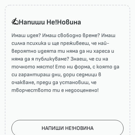
Напиши He!Новина
Имаш идея? Имаш свободно време? Имаш
силна психика и ще преживееш, че най-
вероятно идеята ти няма да ни харесa и
няма да я публикуваме? Знаеш, че си на
точното място! Ето ни форма, с която да
си гарантираш дни, дори седмици в
очакване, преди да установиш, че
творчеството ти е недооценено!
НАПИШИ НЕ!НОВИНА