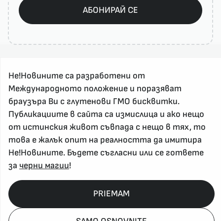
АБОНИРАЙ СЕ
Не!Новините са разработени от
Международното положение и поразяват
браузъра Ви с глутенови ГМО бисквитки.
Публикациите в сайта са измислица и ако нещо
За реклама и връзка с нас, пишете на
от истинския живот съвпада с нещо в тях, то
nenovinite@gmail.com
това е жалък опит на реалността да имитира
Контакт
Не!Новините. Бъдете съгласни или се гответе
За нас
за
черни магии
!
Напиши Не!Новина
Абонирай се
PRIEMAM