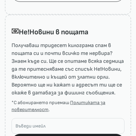
He!Новини в пощата
Получаваш тридесет килограма спам в
пощата си и почти всичко те нервира?
Знаем къде си. Ще се опитаме всяка седмица
да те притесняваме със списък He!Новини,
включително и къщей от златни орли.
Вероятно ще ни кажат и адресът ти ще се
окаже в датабаза за фишинг съобщения.
*С абонирането приемаш
Политиката за
поверителност
.