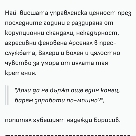
Най-висшата управленска ценност през
последните години е раздирана от
корупционни скандали, некадърност,
агресивни феновена Арсенал в прес-
службата, Валери и Волен и цялостно
чувство за умора от цялата тая
кретения.
"Дали да не вържа още един конец,
барем заработи по-мощно?",
попитал губещият надежди Борисов.