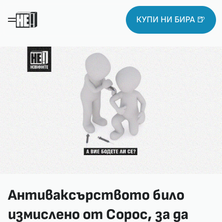
КУПИ НИ БИРА 🍺
Антиваксърството било
измислено от Сорос, за да