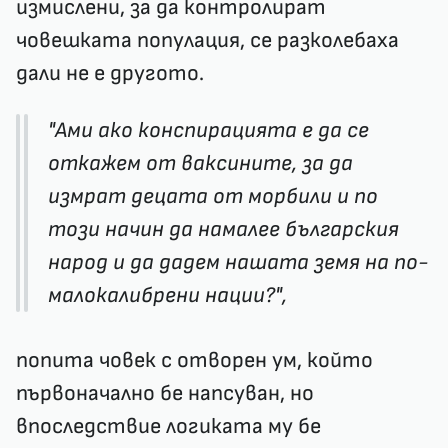
измислени, за да контролират
човешката популация, се разколебаха
дали не е другото.
"Ами ако конспирацията е да се
откажем от ваксините, за да
измрат децата от морбили и по
този начин да намалее българския
народ и да дадем нашата земя на по-
малокалибрени нации?",
попита човек с отворен ум, който
първоначално бе напсуван, но
впоследствие логиката му бе