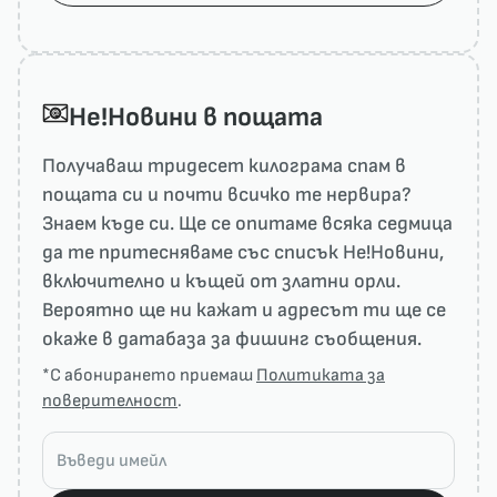
He!Новини в пощата
Получаваш тридесет килограма спам в
пощата си и почти всичко те нервира?
Знаем къде си. Ще се опитаме всяка седмица
да те притесняваме със списък He!Новини,
включително и къщей от златни орли.
Вероятно ще ни кажат и адресът ти ще се
окаже в датабаза за фишинг съобщения.
*С абонирането приемаш
Политиката за
поверителност
.