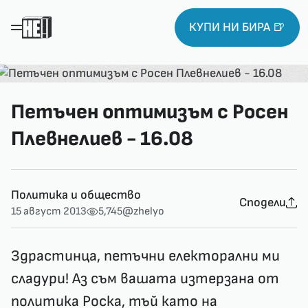
КУПИ НИ БИРА 🍺
Петъчен оптимизъм с Росен
Плевнелиев - 16.08
Политика и общество
Сподели
15 август 2013
5,745
@zhelyo
Здрастинца, петъчни електорални ми
сладури! Аз съм вашата изтерзана от
политика Роска, тъй като на