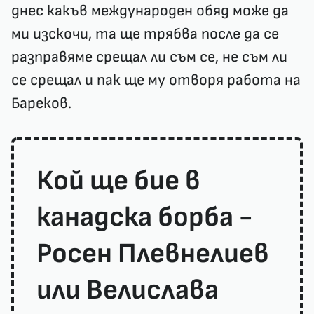
днес какъв международен обяд може да
ми изскочи, та ще трябва после да се
разправяме срещал ли съм се, не съм ли
се срещал и пак ще му отворя работа на
Бареков.
Кой ще бие в
канадска борба -
Росен Плевнелиев
или Велислава