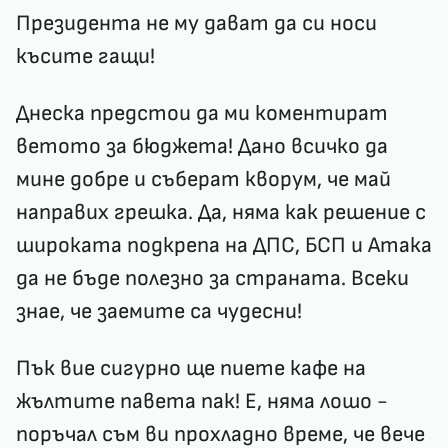
Президента не му дават да си носи
късите гащи!
Днеска предстои да ми коментират
ветото за бюджета! Дано всичко да
мине добре и съберат кворум, че май
направих грешка. Да, няма как решение с
широката подкрепа на ДПС, БСП и Атака
да не бъде полезно за страната.
Всеки
знае, че заемите са чудесни
!
Пък вие сигурно ще пиете кафе на
жълтите павета пак! Е, няма лошо -
поръчал съм ви прохладно време, че вече