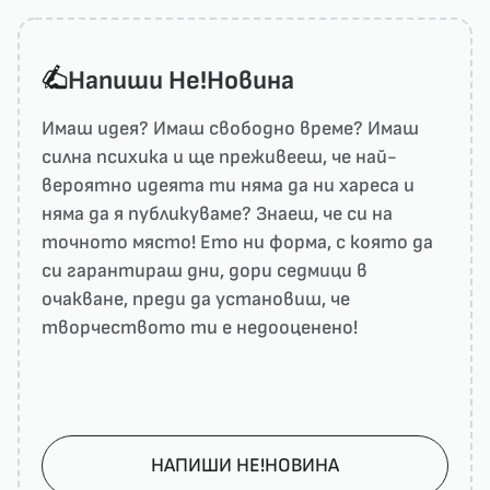
Напиши He!Новина
Имаш идея? Имаш свободно време? Имаш
силна психика и ще преживееш, че най-
вероятно идеята ти няма да ни харесa и
няма да я публикуваме? Знаеш, че си на
точното място! Ето ни форма, с която да
си гарантираш дни, дори седмици в
очакване, преди да установиш, че
творчеството ти е недооценено!
НАПИШИ НЕ!НОВИНА