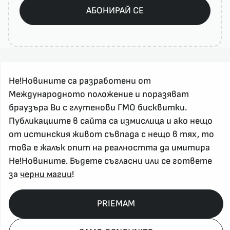
АБОНИРАЙ СЕ
Не!Новините са разработени от
Международното положение и поразяват
браузъра Ви с глутенови ГМО бисквитки.
Публикациите в сайта са измислица и ако нещо
За реклама и връзка с нас, пишете на
от истинския живот съвпада с нещо в тях, то
nenovinite@gmail.com
това е жалък опит на реалността да имитира
Контакт
Не!Новините. Бъдете съгласни или се гответе
За нас
за
черни магии
!
Напиши Не!Новина
Абонирай се
PRIEMAM