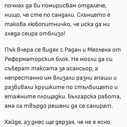
почнах да ви помирисвам отдалече,
нищо, че сте по сандали. Слънцето е
такова любопитничко, че иска да ни
гледа сеира отблизо!
Пък вчера се видях с Радан и Меглена от
Реформаторския блок. Не могли да си
съберат таксата за асансьор, а
непрестанно им влизали разни апаши и
развивали крушките по стълбището и
етажните площадки. Българска работа,
ама са твърдо решени да се санират.
Хайде, аз днес ще дерзая, че не е ясно