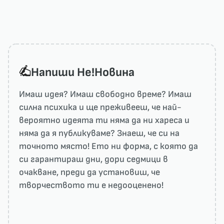
Напиши He!Новина
Имаш идея? Имаш свободно време? Имаш
силна психика и ще преживееш, че най-
вероятно идеята ти няма да ни харесa и
няма да я публикуваме? Знаеш, че си на
точното място! Ето ни форма, с която да
си гарантираш дни, дори седмици в
очакване, преди да установиш, че
творчеството ти е недооценено!