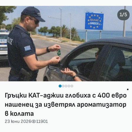
/
1
5
Гръцки КАТ-аджии глобиха с 400 евро
нашенец за изветрял ароматизатор
в колата
23 юни 2026
11901