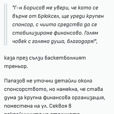
"Г-н Борисов ме увери, че като се
върне от Брюксел, ще уреди крупен
спонсор, с чиито средства да се
стабилизираме финансово. Голям
човек с голяма душа, благодаря!",
каза през сълзи баскетболният
треньор.
Папазов не уточни детайли около
спонсорството, но намекна, че става
дума за крупна финансова организация,
поместена на ул. Секвоя в