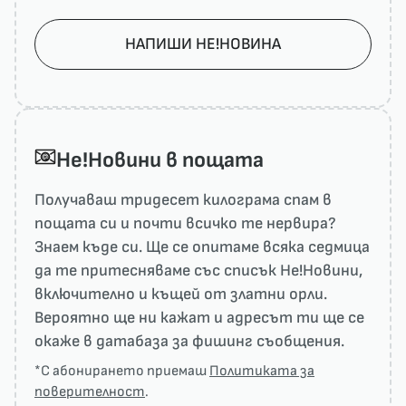
НАПИШИ НЕ!НОВИНА
He!Новини в пощата
Получаваш тридесет килограма спам в
пощата си и почти всичко те нервира?
Знаем къде си. Ще се опитаме всяка седмица
да те притесняваме със списък He!Новини,
включително и къщей от златни орли.
Вероятно ще ни кажат и адресът ти ще се
окаже в датабаза за фишинг съобщения.
*С абонирането приемаш
Политиката за
поверителност
.