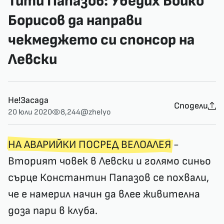
Тити Папазов: Убедих Бойко
Борисов да направи
чекмеджето си спонсор на
Левски
Не!Засада
Сподели
20 юли 2020
8,244
@zhelyo
НА АВАРИЙКИ ПОСРЕД ВЕЛОАЛЕЯ
-
Вторият човек в Левски и голямо синьо
сърце Константин Папазов се похвали,
че е намерил начин да влее живителна
доза пари в клуба.