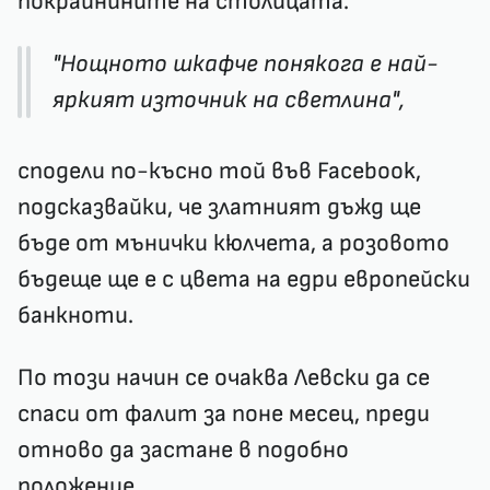
покрайнините на столицата.
"Нощното шкафче понякога е най-
яркият източник на светлина",
сподели по-късно той във Facebook,
подсказвайки, че златният дъжд ще
бъде от мънички кюлчета, а розовото
бъдеще ще е с цвета на едри европейски
банкноти.
По този начин се очаква Левски да се
спаси от фалит за поне месец, преди
отново да застане в подобно
положение.