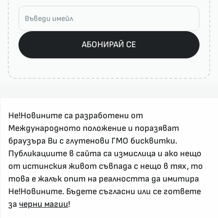
АБОНИРАЙ СЕ
Не!Новините са разработени от
Международното положение и поразяват
браузъра Ви с глутенови ГМО бисквитки.
Публикациите в сайта са измислица и ако нещо
За реклама и връзка с нас, пишете на
nenovinite@gmail.com
от истинския живот съвпада с нещо в тях, то
Контакт
това е жалък опит на реалността да имитира
Не!Новините. Бъдете съгласни или се гответе
За нас
за
черни магии
!
Напиши Не!Новина