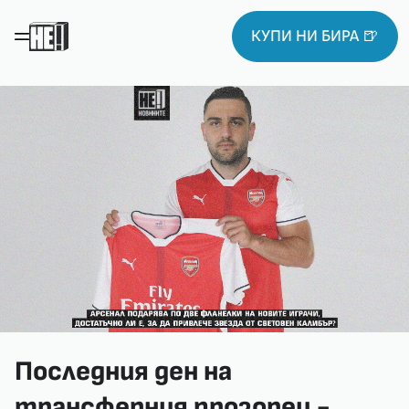
КУПИ НИ БИРА 🍺
Последния ден на
трансферния прозорец -