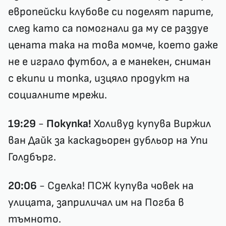
европейски клубове си поделят парите,
след като са помогнали да му се раздуе
цената така на това момче, което даже
не е играло футбол, а е манекен, сниман
с екипи и топка, изцяло продукт на
социалните мрежи.
19:29
-
Покупка!
Холивуд купува Виржил
ван Дайк за каскадьорен дубльор на Упи
Голдбърг.
20:06
- Сделка! ПСЖ купува човек на
улицата, заприличал им на Погба в
тъмното.