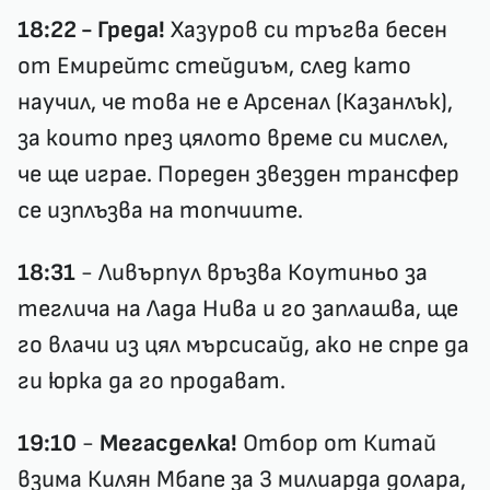
18:22 - Греда!
Хазуров си тръгва бесен
от Емирейтс стейдиъм, след като
научил, че това не е Арсенал (Казанлък),
за които през цялото време си мислел,
че ще играе. Пореден звезден трансфер
се изплъзва на топчиите.
18:31
- Ливърпул връзва Коутиньо за
теглича на Лада Нива и го заплашва, ще
го влачи из цял мърсисайд, ако не спре да
ги юрка да го продават.
19:10
-
Мегасделка!
Отбор от Китай
взима Килян Мбапе за 3 милиарда долара,