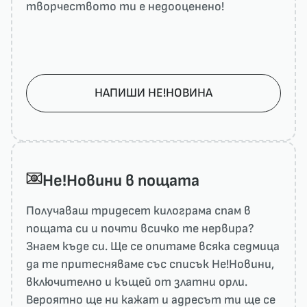
творчеството ти е недооценено!
НАПИШИ НЕ!НОВИНА
He!Новини в пощата
Получаваш тридесет килограма спам в
пощата си и почти всичко те нервира?
Знаем къде си. Ще се опитаме всяка седмица
да те притесняваме със списък He!Новини,
включително и къщей от златни орли.
Вероятно ще ни кажат и адресът ти ще се