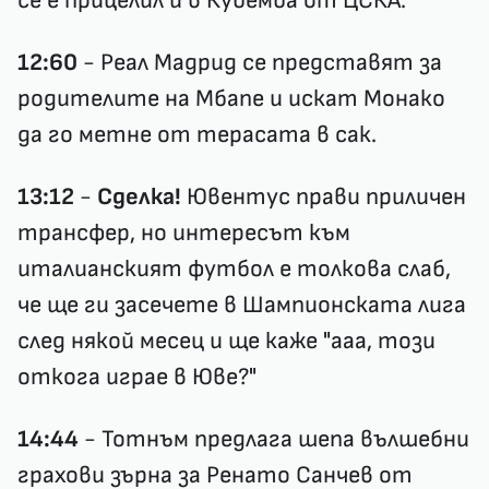
се е прицелил и в Кубемба от ЦСКА.
12:60
- Реал Мадрид се представят за
родителите на Мбапе и искат Монако
да го метне от терасата в сак.
13:12
-
Сделка!
Ювентус прави приличен
трансфер, но интересът към
италианският футбол е толкова слаб,
че ще ги засечете в Шампионската лига
след някой месец и ще каже "ааа, този
откога играе в Юве?"
14:44
- Тотнъм предлага шепа вълшебни
грахови зърна за Ренато Санчев от