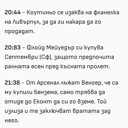
20:44
- Коутиньо се изаква на фланелка
на Ливърпул, за да ги накара да го
продадат.
20:83
- Флойд Мейуедър си купува
Септември (Сф), защото предпочита
ранната есен пред късната пролет.
21:38
- От Арсенал лъжат Венгер, че са
му купили Бензема, само трябва да
отиде до Еконт да си го вземе. Той
излиза и те заключват вратата зад
него.