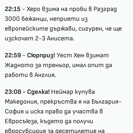
22:15
- Херо взима на проби в Разград
3000 бежанци, неприети из
европейските държави, сигурен, че ще
изскочат 2-3 Анисета.
22:59
-
Сюрприз!
Уест Хем взимат
Жадното за треньор, имал опит да
работи в Англия.
23:08 - Сделка!
Неймар купува
Македония, прекръства я на България-
София и иска право да участва в
Евросъюза, където да получи
евросубсидия за десетилетие на