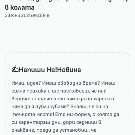
в колата
23 юни 2026
11849
Напиши He!Новина
Имаш идея? Имаш свободно време? Имаш
силна психика и ще преживееш, че най-
вероятно идеята ти няма да ни харесa и
няма да я публикуваме? Знаеш, че си на
точното място! Ето ни форма, с която да
си гарантираш дни, дори седмици в
очакване, преди да установиш, че