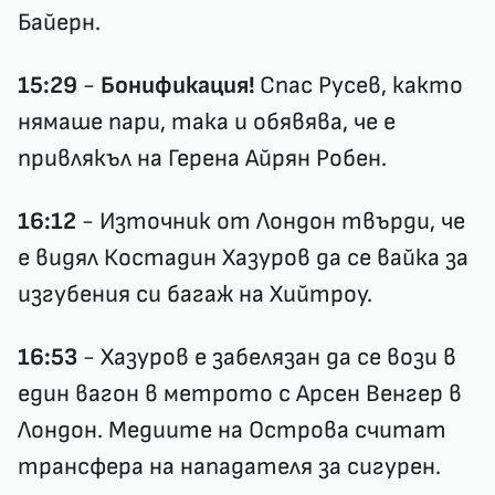
Байерн.
15:29
-
Бонификация!
Спас Русев, както
нямаше пари, така и обявява, че е
привлякъл на Герена Айрян Робен.
16:12
- Източник от Лондон твърди, че
е видял Костадин Хазуров да се вайка за
изгубения си багаж на Хийтроу.
16:53
- Хазуров е забелязан да се вози в
един вагон в метрото с Арсен Венгер в
Лондон. Медиите на Острова считат
трансфера на нападателя за сигурен.