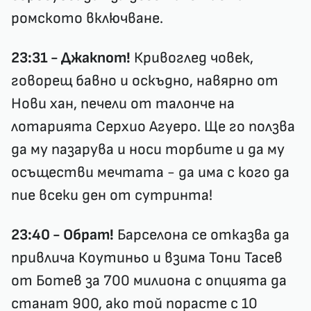
ромското включване.
23:31 - Джакпот!
Кривоглед човек,
говорещ бавно и оскъдно, навярно от
Нови хан, печели от талонче на
лотарията Серхио Агуеро. Ще го ползва
да му пазарува и носи торбите и да му
осъществи мечтата - да има с кого да
пие всеки ден от сутринта!
23:40 - Обрат!
Барселона се отказва да
привлича Коутиньо и взима Тони Тасев
от Ботев за 700 милиона с опцията да
станат 900, ако той порасте с 10