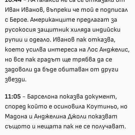
Иван Иванов, въпреки че той е подписал
с Берое. Американците предлагат за
русокосия защитник хиляда индийски
рупии и одеало. Иванов пак отказва,
което усилва интереса на Лос Анджелис,
но все пак градът ще трябва да се
задоволи да бъде обитаван от други
звезди.
11:05
- Барселона показва документ,
според който е осиновила Коутиньо, но
Мадона и Анджелина Джоли показват
същото и нещата пак не се получават.