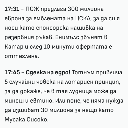
17:31
- ПСЖ предлага 300 милиона
еврона за емблемата на ЦСКА, за да си я
носи като спонсорска нашивка на
резервния ръкав. Енимълс звънят в
Катар и след 10 минути офертата е
оттеглена.
17:45
-
Сделка на едро!
Тотнъм привлича
5 случайни човека на лотариен принцип,
за да докаже, че в тая лудница може да
минеш и евтино. Или поне, че няма нужда
да изшибат 30 милиона за нещо като
Мусака Сисоко.