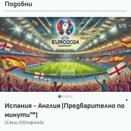
Подобни
/
1
5
Испания - Англия (Предварително по
минути™)
11 юли 2024
4451