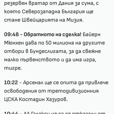
резервен вратар от Дания за сума, с
която Северозападна България ще
стане Швейцарията на Мизия.
09:48 - Обратното на сделка!
Байерн
Мюнхен дава по 50 милиона на другите
отбори в Бундеслигата, за да свежне
малко първенството и да има игра,
тигре.
10:22
- Арсенал ще се опита да привлече
освободения от третодивизионния
ЦСКА Костадин Хазуров.
10:44
- ЛА Галакси не са се отказали от