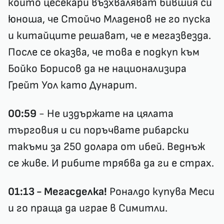
които цесекари възхваляват бившия си
юноша, че Стойчо Младенов не го пуска
и китайците решават, че е мегазвезда.
После се оказва, че това е подкуп към
Бойко Борисов да не национализира
Грейт Уол като Дунарит.
00:59
- Не издържате на цялата
търговия и си поръчвате рибарски
такъми за 250 долара от ибей. Веднъж
се живе. И рибите трябва да ги е страх.
01:13 - Мегасделка!
Роналдо купува Меси
и го праща да играе в Симитли.