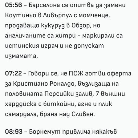
05:56
- Барселона се опитва да замени
Коутиньо в Ливърпул с момченце,
продаващо кукуруз в Обзор, но
англичаните са хитри - маркирали са
истинския играч и не допускат
измамата.
07:22
- Говори се, че ПСЖ готви оферта
за Кристиано Роналдо, възлизаща на
половината Персийки залив, 7 външни
харддиска с биткойни, агне и плик
самардала, брана над Сливен.
08:93
- Борнемут привлича някакъв