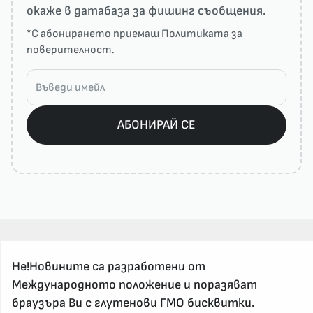
окаже в датабаза за фишинг съобщения.
*С абонирането приемаш
Политиката за
поверителност
.
АБОНИРАЙ СЕ
Не!Новините са разработени от
За реклама и връзка с нас, пишете на
Международното положение и поразяват
nenovinite@gmail.com
браузъра Ви с глутенови ГМО бисквитки.