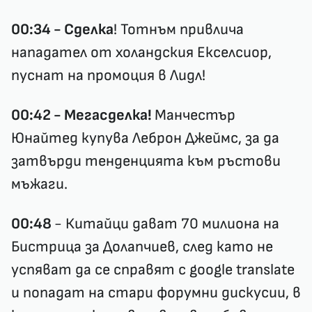
00:34 - Сделка
! Тотнъм привлича
нападател от холандския Екселсиор,
пуснат на промоция в Лидл!
00:42 - Мегасделка!
Манчестър
Юнайтед купува Леброн Джеймс, за да
затвърди тенденцията към ръстови
мъжаги.
00:48
- Китайци дават 70 милиона на
Бистрица за Долапчиев, след като не
успяват да се справят с google translate
и попадат на стари форумни дискусии, в