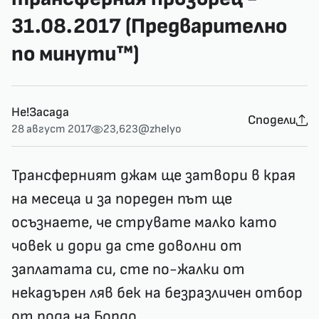
31.08.2017 (Предварително
по минути™)
Не!Засада
Сподели
28 август 2017
23,623
@zhelyo
Трансферният джам ще затвори в края
на месеца и за пореден път ще
осъзнаете, че струвате малко като
човек и дори да сте доволни от
заплатата си, сте по-жалки от
некадърен ляв бек на безразличен отбор
от рода на Бордо.