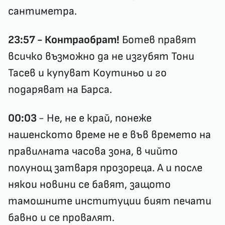
сантиметра.
23:57 - Контраобрат!
Ботев правят
всичко възможно да не изгубят Тони
Тасев и купуват Коутиньо и го
подаряват на Барса.
00:03
- Не, не е край, понеже
нашенското време не е във времето на
правилната часова зона, в чийто
полунощ затваря прозореца. А и после
някои новини се бавят, защото
тамошните институции бият печати
бавно и се провалят.