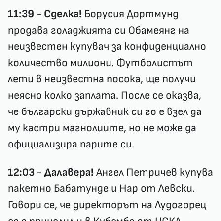
11:39
-
Сделка!
Борусия Дортмунд
продава голаджията си Обамеянг на
неизвестен купувач за конфиденциално
количество милиони. Футболистът
лети в неизвестна посока, ще получи
неясно колко заплата. После се оказва,
че български държавник си го е взел да
му кастри магнолиите, но не може да
официализира парите си.
12:03
-
Далавера!
Ангел Петричев купува
пакетно Бабатунде и Нар от Левски.
Говори се, че директорът на Лудогорец