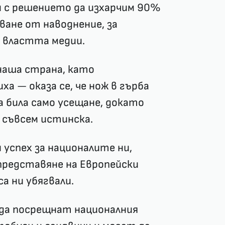
и с решението да изхарчим 90%
ване от наводнение, за
о властта медии.
наша страна, като
а — оказа се, че нож в гърба
а била само усещане, докато
е съвсем истинска.
 успех за националите ни,
представяне на Европейски
а ни убягвали.
да посрещнат националния