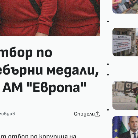
тбор по
ебърни медали,
 АМ "Европа"
Сподели
ловдив
т отбор по корупция на