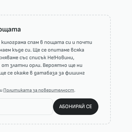
пощата
килограма спам в пощата си и почти
наем къде си. Ще се опитаме всяка
няваме със списък He!Новини,
 от златни орли. Вероятно ще ни
ще се окаже в датабаза за фишинг
аш
Политиката за поверителност
.
АБОНИРАЙ СЕ