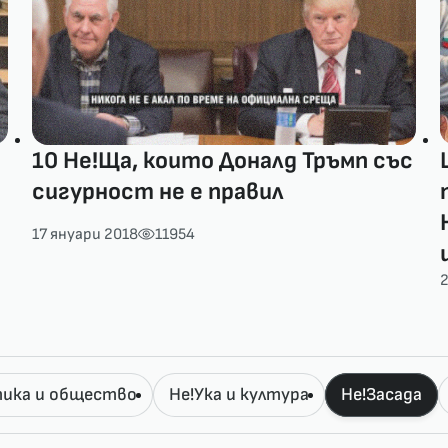
10 Не!Ща, които Доналд Тръмп със
сигурност не е правил
17 януари 2018
11954
ика и общество
Не!Ука и култура
Не!Засада