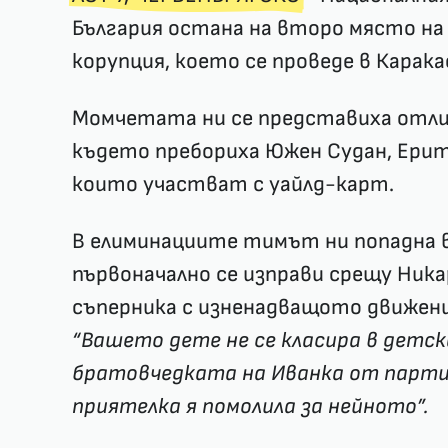
България остана на второ място н
корупция, което се проведе в Каракас
Момчетата ни се представиха отли
където пребориха Южен Судан, Ери
които участват с уайлд-карт.
В елиминациите тимът ни попадна 
първоначално се изправи срещу Ник
съперника с изненадващото движен
“Вашето дете не се класира в детс
братовчедката на Иванка от парт
приятелка я помолила за нейното”.