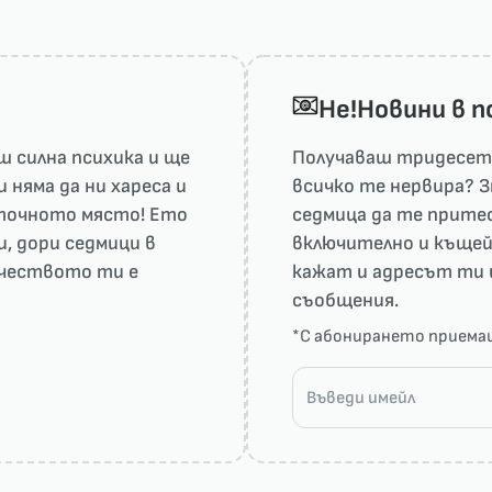
He!Новини в 
 силна психика и ще
Получаваш тридесет 
няма да ни харесa и
всичко те нервира? З
а точното място! Ето
седмица да те притес
и, дори седмици в
включително и къщей
рчеството ти е
кажат и адресът ти 
съобщения.
*С абонирането прием