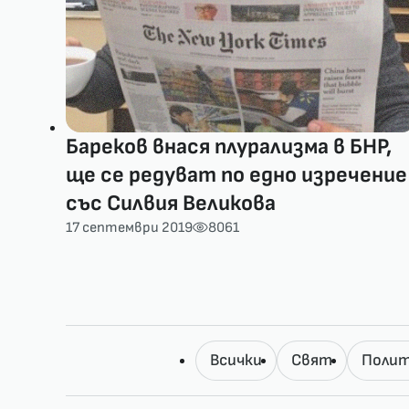
Бареков внася плурализма в БНР,
ще се редуват по едно изречение
със Силвия Великова
17 септември 2019
8061
Всички
Свят
Полит