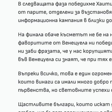
В следващата фаза победихме Хаит
от парите, отделени за възстановя
информационна кампания в близки д
На финала обаче късметът не бе на 
фаворитите от Венецуела ни победих
ни заби фразата, че у нас корупцият
във Венецуела си знаят, че при тях 
Въпреки всичко, това е един огромен
които винаги са имали много добро 
първенства, но световните успехи с
Щастливите българи, които искат 