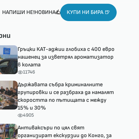
НАПИШИ НЕ!НОВИНА
КУПИ НИ БИРА 🍺
рни
Гръцки КАТ-аджии глобиха с 400 евро
нашенец за изветрял ароматизатор
в колата
11746
Държавата събра криминалните
групировки и се разбраха да намалят
скоростта по пътищата с между
15% и 30%
4905
Антиваксъри по цял свят
организират екскурзии до Конго, за