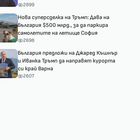
2899
Нова суперсделка на Тръмп: Дава на
България $500 млрд., за да паркира
самолетите на летище София
2698
България предложи на Джаред Къшнър
и Иванка Тръмп да направят курорта
си край Варна
2607