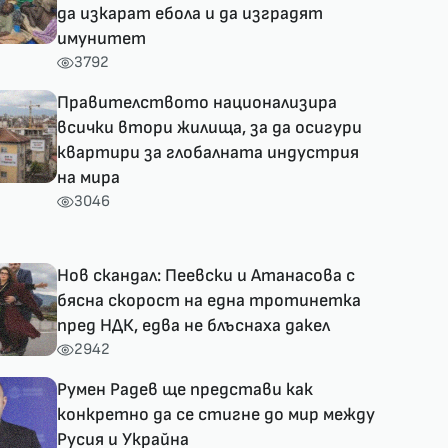
да изкарат ебола и да изградят
имунитет
3792
Правителството национализира
всички втори жилища, за да осигури
квартири за глобалната индустрия
на мира
3046
Нов скандал: Пеевски и Атанасова с
бясна скорост на една тротинетка
пред НДК, едва не блъснаха дакел
2942
Румен Радев ще представи как
конкретно да се стигне до мир между
Русия и Украйна