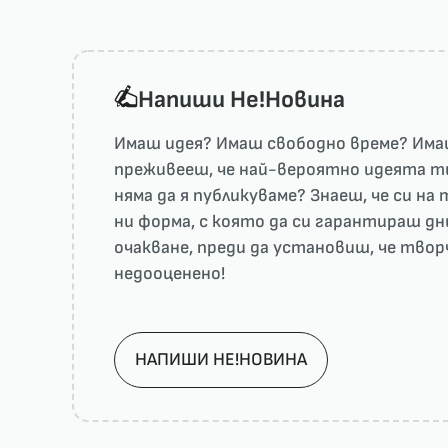
Напиши He!Новина
Имаш идея? Имаш свободно време? Имаш
преживееш, че най-вероятно идеята ти 
няма да я публикуваме? Знаеш, че си н
ни форма, с която да си гарантираш дн
очакване, преди да установиш, че тво
недооценено!
НАПИШИ НЕ!НОВИНА