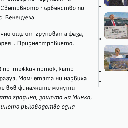
а Световното първенство по
, Венецуела.
чно още от груповата фаза,
трея и Приднестровието,
в по-тежкия поток, като
арагуа. Момчетата ни надвиха
ие във финалните минути
ката градина, защото на Минка,
ийното ръководство една