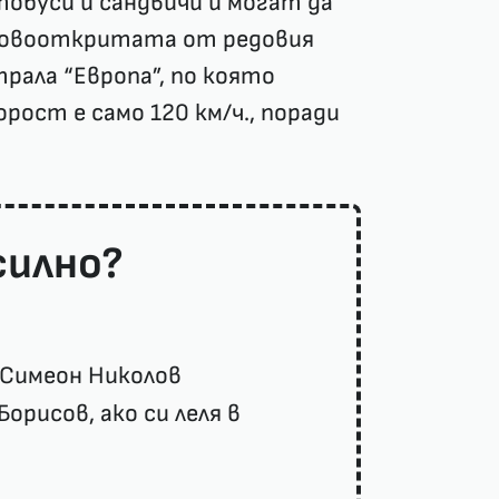
тобуси и сандвичи и могат да
новооткритата от редовия
ала “Европа”, по която
рост е само 120 км/ч., поради
силно?
 Симеон Николов
рисов, ако си леля в