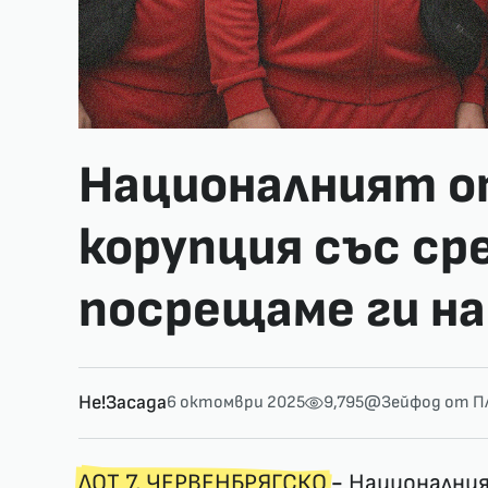
Националният о
корупция със ср
посрещаме ги на
Не!Засада
6 октомври 2025
9,795
@Зейфод от П
ЛОТ 7, ЧЕРВЕНБРЯГСКО
-
Националния