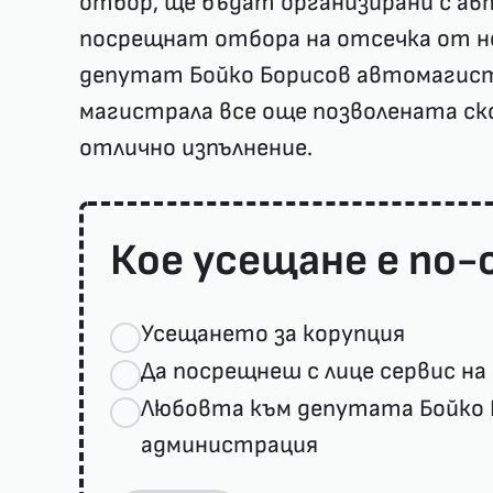
отбор, ще бъдат организирани с ав
посрещнат отбора на отсечка от 
депутат Бойко Борисов автомагистр
магистрала все още позволената ско
отлично изпълнение.
Кое усещане е по-
Усещането за корупция
Да посрещнеш с лице сервис на
Любовта към депутата Бойко Бо
администрация