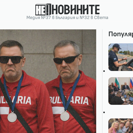
Медия №37 в България и №32 в Света
Популя