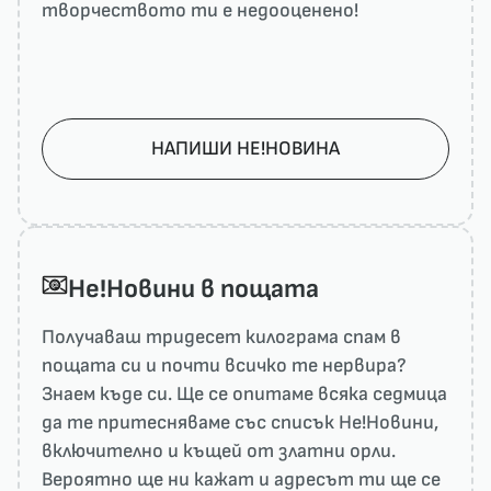
творчеството ти е недооценено!
НАПИШИ НЕ!НОВИНА
He!Новини в пощата
Получаваш тридесет килограма спам в
пощата си и почти всичко те нервира?
Знаем къде си. Ще се опитаме всяка седмица
да те притесняваме със списък He!Новини,
включително и къщей от златни орли.
Вероятно ще ни кажат и адресът ти ще се