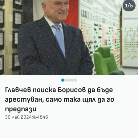
/
1
5
Главчев поиска Борисов да бъде
арестуван, само така щял да го
предпази
30 май 2024
4846