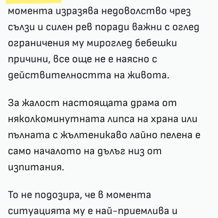
момента изразява недоволство чрез
сълзи и силен рев поради важни с оглед
ограничения му мироглед бебешки
причини, все още не е наясно с
действителността на живота.
За жалост настоящата драма от
няколкоминутната липса на храна или
пълната с жълтеникаво лайно пелена е
само началото на дълъг низ от
изпитания.
То не подозира, че в момента
ситуацията му е най-приемлива и