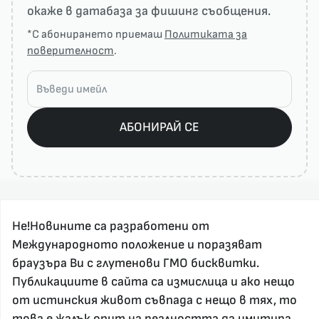
окаже в датабаза за фишинг съобщения.
*С абонирането приемаш
Политиката за
поверителност
.
АБОНИРАЙ СЕ
Не!Новините са разработени от
Международното положение и поразяват
браузъра Ви с глутенови ГМО бисквитки.
Публикациите в сайта са измислица и ако нещо
За реклама и връзка с нас, пишете на
от истинския живот съвпада с нещо в тях, то
nenovinite@gmail.com
това е жалък опит на реалността да имитира