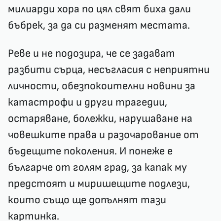
милиарди хора по цял свят биха дали
бъбрек, за да си разменят местата.
Реве и не подозира, че се задават
разбити сърца, несъгласия с неприятни
личности, обезпокоителни новини за
катастрофи и други трагедии,
остаряване, болежки, нарушаване на
човешките права и разочарование от
бъдещите поколения. И понеже е
българче от голям град, за капак му
предстоят и миришещите подлези,
които също ще допълнят тази
картинка.