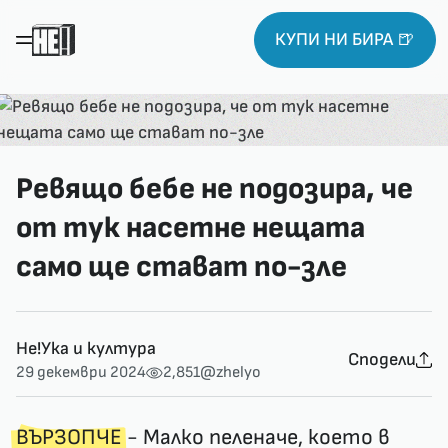
КУПИ НИ БИРА 🍺
Ревящо бебе не подозира, че
от тук насетне нещата
само ще стават по-зле
Не!Ука и култура
Сподели
29 декември 2024
2,851
@zhelyo
ВЪРЗОПЧЕ
- Малко пеленаче, което в