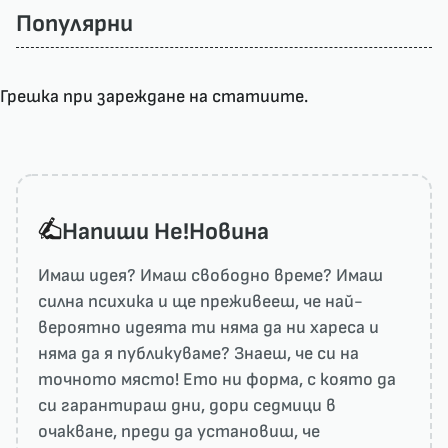
Популярни
Грешка при зареждане на статиите.
Напиши He!Новина
Имаш идея? Имаш свободно време? Имаш
силна психика и ще преживееш, че най-
вероятно идеята ти няма да ни харесa и
няма да я публикуваме? Знаеш, че си на
точното място! Ето ни форма, с която да
си гарантираш дни, дори седмици в
очакване, преди да установиш, че