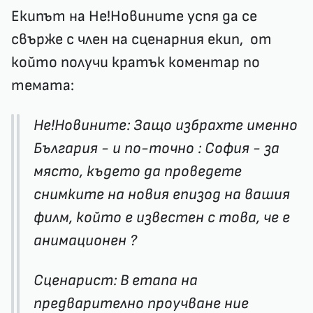
Екипът на Не!Новините успя да се
свърже с член на сценарния екип, от
който получи кратък коментар по
темата:
Не!Новините: Защо избрахте именно
България - и по-точно : София - за
място, където да проведете
снимките на новия епизод на вашия
филм, който е известен с това, че е
анимационен ?
Сценарист: В етапа на
предварително проучване ние