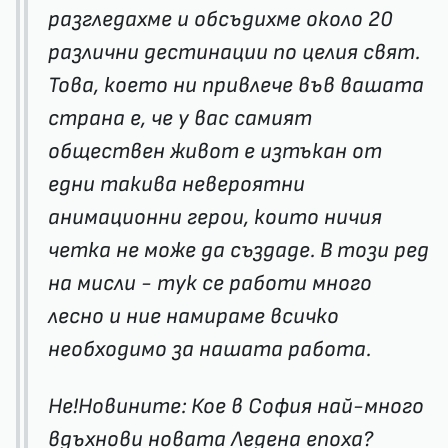
разгледахме и обсъдихме около 20
различни дестинации по целия свят.
Това, което ни привлече във вашата
страна е, че у вас самият
обществен живот е изтъкан от
едни такива невероятни
анимационни герои, които ничия
четка не може да създаде. В този ред
на мисли - тук се работи много
лесно и ние намираме всичко
необходимо за нашата работа.
Не!Новините: Кое в София най-много
вдъхнови новата Ледена епоха?