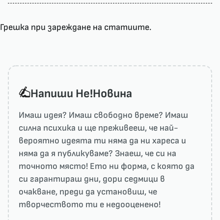
Грешка при зареждане на статиите.
Напиши He!Новина
Имаш идея? Имаш свободно време? Имаш
силна психика и ще преживееш, че най-
вероятно идеята ти няма да ни харесa и
няма да я публикуваме? Знаеш, че си на
точното място! Ето ни форма, с която да
си гарантираш дни, дори седмици в
очакване, преди да установиш, че
творчеството ти е недооценено!