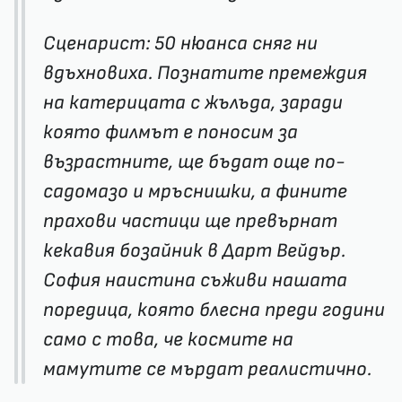
Сценарист: 50 нюанса сняг ни
вдъхновиха. Познатите премеждия
на катерицата с жълъда, заради
която филмът е поносим за
възрастните, ще бъдат още по-
садомазо и мръснишки, а фините
прахови частици ще превърнат
кекавия бозайник в Дарт Вейдър.
София наистина съживи нашата
поредица, която блесна преди години
само с това, че космите на
мамутите се мърдат реалистично.