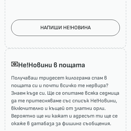
НАПИШИ НЕ!НОВИНА
He!Новини в пощата
Получаваш тридесет килограма спам в
пощата си и почти всичко те нервира?
Знаем къде си. Ще се опитаме всяка седмица
да те притесняваме със списък He!Новини,
включително и къщей от златни орли.
Вероятно ще ни кажат и адресът ти ще се
окаже в датабаза за фишинг съобщения.