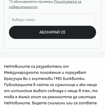
*С абонирането приемаш
Политиката за
поверителност
.
АБОНИРАЙ СЕ
Не!Новините са разработени от
Международното положение и поразяват
браузъра Ви с глутенови ГМО бисквитки.
Публикациите в сайта са измислица и ако нещо
За реклама и връзка с нас, пишете на
nenovinite@gmail.com
от истинския живот съвпада с нещо в тях, то
Контакт
това е жалък опит на реалността да имитира
Не!Новините. Бъдете съгласни или се гответе
За нас