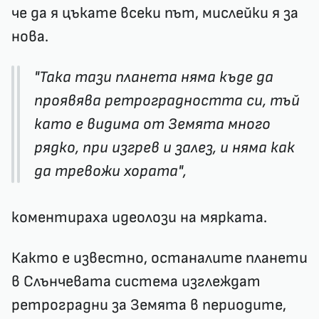
че да я цъкате всеки път, мислейки я за
нова.
"Така тази планета няма къде да
проявява ретроградността си, тъй
като е видима от Земята много
рядко, при изгрев и залез, и няма как
да тревожи хората",
коментираха идеолози на мярката.
Както е известно, останалите планети
в Слънчевата система изглеждат
ретроградни за Земята в периодите,