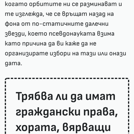
когато орбитите ни се разминават и
те изглежда, че се връщат назад на
фона от по-статичните далечни
звезди, което псевдонауката взима
като причина да ви каже да не
организирате избори на тази или онази
дата.
Трябва ли да имат
граждански права,
хората, вярващи