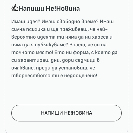
Напиши He!Новина
Имаш идея? Имаш свободно време? Имаш
силна психика и ще преживееш, че най-
вероятно идеята ти няма да ни харесa и
няма да я публикуваме? Знаеш, че си на
точното място! Ето ни форма, с която да
си гарантираш дни, дори седмици в
очакване, преди да установиш, че
творчеството ти е недооценено!
НАПИШИ НЕ!НОВИНА