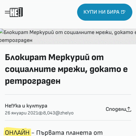
КУПИ НИ БИРА 🍺
Блокират Меркурий от
социалните мрежи, докато е
ретрограден
Не!Ука и култура
Сподели
26 януари 2021
8,043
@zhelyo
ОНЛАЙН
- Първата планета от