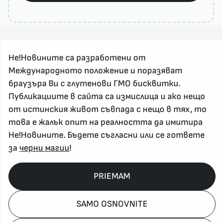
Не!Новините са разработени от
Международното положение и поразяват
браузъра Ви с глутенови ГМО бисквитки.
Публикациите в сайта са измислица и ако нещо
За реклама и връзка с нас, пишете на
от истинския живот съвпада с нещо в тях, то
nenovinite@gmail.com
това е жалък опит на реалността да имитира
Контакт
Не!Новините. Бъдете съгласни или се гответе
За нас
за
черни магии
!
Напиши Не!Новина
Абонирай се
PRIEMAM
SAMO OSNOVNITE
Policy, Rights, etc 2026