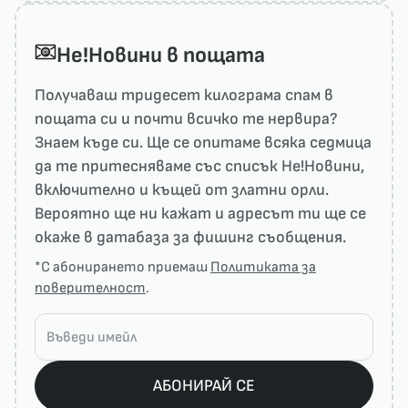
He!Новини в пощата
Получаваш тридесет килограма спам в
пощата си и почти всичко те нервира?
Знаем къде си. Ще се опитаме всяка седмица
да те притесняваме със списък He!Новини,
включително и къщей от златни орли.
Вероятно ще ни кажат и адресът ти ще се
окаже в датабаза за фишинг съобщения.
*С абонирането приемаш
Политиката за
поверителност
.
АБОНИРАЙ СЕ