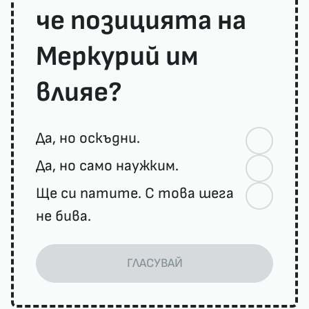
че позицията на
Меркурий им
влияе?
Да, но оскъдни.
Да, но само наужким.
Ще си патите. С това шега
не бива.
ГЛАСУВАЙ