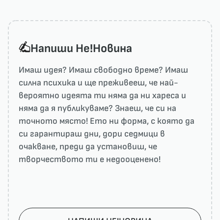
Напиши He!Новина
Имаш идея? Имаш свободно време? Имаш
силна психика и ще преживееш, че най-
вероятно идеята ти няма да ни харесa и
няма да я публикуваме? Знаеш, че си на
точното място! Ето ни форма, с която да
си гарантираш дни, дори седмици в
очакване, преди да установиш, че
творчеството ти е недооценено!