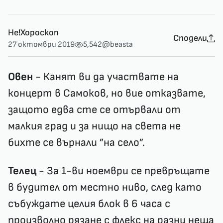
Не!Хороскоп
Сподели
27 октомври 2019
5,542
@beasta
Овен
- Канят ви да участвате на
концерт в Самоков, но вие отказвате,
защото едва сте се отървали от
малкия град и за нищо на света не
бихте се върнали ”на село”.
Телец
- За 1-ви ноември се превръщате
в будител от местно ниво, след като
събуждате целия блок в 6 часа с
произволно рязане с флекс на разни неща