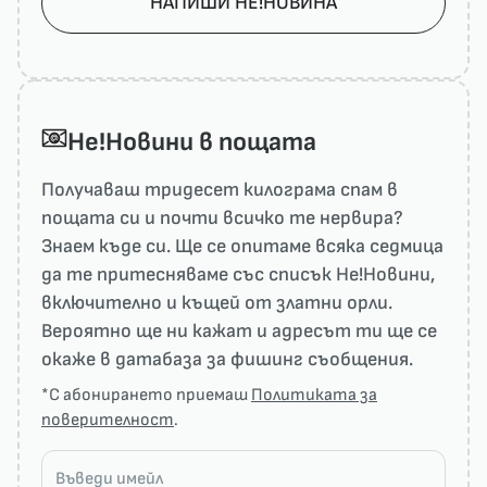
НАПИШИ НЕ!НОВИНА
He!Новини в пощата
Получаваш тридесет килограма спам в
пощата си и почти всичко те нервира?
Знаем къде си. Ще се опитаме всяка седмица
да те притесняваме със списък He!Новини,
включително и къщей от златни орли.
Вероятно ще ни кажат и адресът ти ще се
окаже в датабаза за фишинг съобщения.
*С абонирането приемаш
Политиката за
поверителност
.