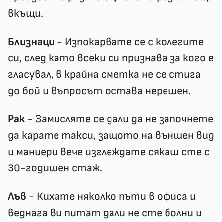
вкъщи.
Близнаци
- Изпокарвате се с колегите
си, след като всеки си признава за кого е
гласувал, в крайна сметка не се стига
до бой и въпросът остава нерешен.
Рак
- Замисляте се дали да не започнете
да карате такси, защото на външен вид
и маниери вече изглеждате сякаш сте с
30-годишен стаж.
Лъв
- Кихате няколко пъти в офиса и
веднага ви питат дали не сте болни и