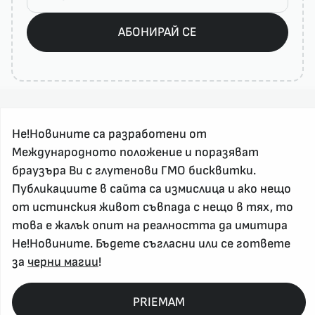
АБОНИРАЙ СЕ
Не!Новините са разработени от
Международното положение и поразяват
браузъра Ви с глутенови ГМО бисквитки.
Публикациите в сайта са измислица и ако нещо
За реклама и връзка с нас, пишете на
от истинския живот съвпада с нещо в тях, то
nenovinite@gmail.com
това е жалък опит на реалността да имитира
Контакт
Не!Новините. Бъдете съгласни или се гответе
За нас
за
черни магии
!
Напиши Не!Новина
Абонирай се
PRIEMAM