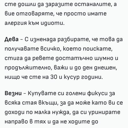
сте дошли да заразите останалите, а
вие отговаряте, че просто имате
алергия към идиоти.
Дева
- С изненада разбирате, че това да
получавате всичко, което поискате,
стига да ревете достатъчно шумно и
продължително, важи и до ден днешен,
нищо че сте на 30 и кусур години.
Везни
- Купувате си големи фикуси за
всяка стая вкъщи, за да може като ви се
доходи по малка нужда, да си уринирате
направо в тях и да не ходите до