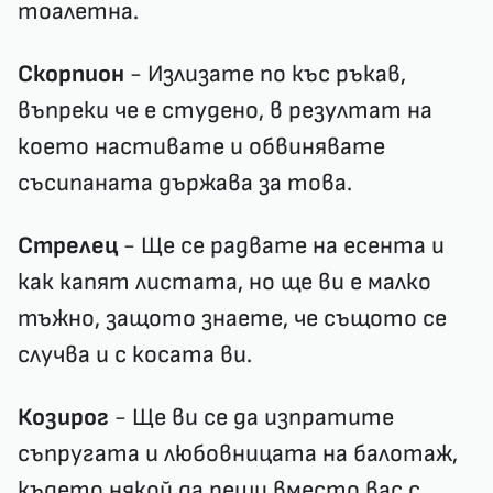
тоалетна.
Скорпион
- Излизате по къс ръкав,
въпреки че е студено, в резултат на
което настивате и обвинявате
съсипаната държава за това.
Стрелец
- Ще се радвате на есента и
как капят листата, но ще ви е малко
тъжно, защото знаете, че същото се
случва и с косата ви.
Козирог
- Ще ви се да изпратите
съпругата и любовницата на балотаж,
където някой да реши вместо вас с